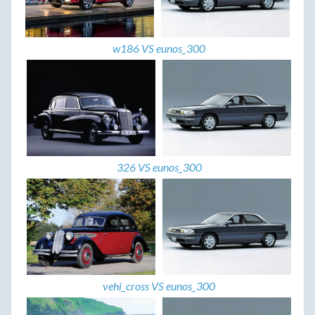
w186 VS eunos_300
326 VS eunos_300
vehi_cross VS eunos_300