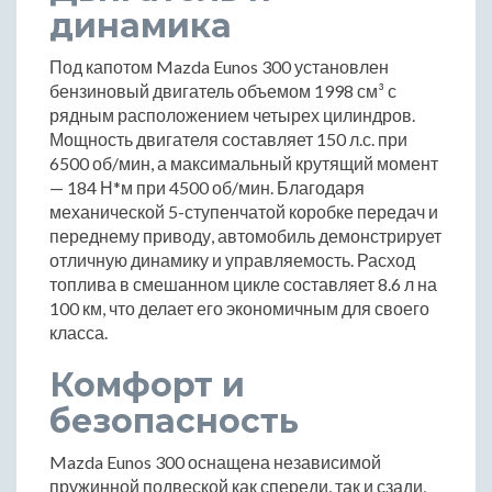
динамика
Под капотом Mazda Eunos 300 установлен
бензиновый двигатель объемом 1998 см³ с
рядным расположением четырех цилиндров.
Мощность двигателя составляет 150 л.с. при
6500 об/мин, а максимальный крутящий момент
— 184 Н*м при 4500 об/мин. Благодаря
механической 5-ступенчатой коробке передач и
переднему приводу, автомобиль демонстрирует
отличную динамику и управляемость. Расход
топлива в смешанном цикле составляет 8.6 л на
100 км, что делает его экономичным для своего
класса.
Комфорт и
безопасность
Mazda Eunos 300 оснащена независимой
пружинной подвеской как спереди, так и сзади,