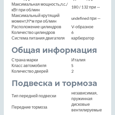
Максимальная мощность,л.с./
180 / 132 при —
кВт при об/мин
Максимальный крутящий
undefined при —
момент,Н*м при об/мин
Расположение цилиндров
V-образное
Количество цилиндров
6
Система питания двигателя
карбюратор
Общая информация
Страна марки
Италия
Класс автомобиля
S
Количество дверей
2
Подвеска и тормоза
независимая,
Тип передней подвески
пружинная
дисковые
Передние тормоза
вентилируемые