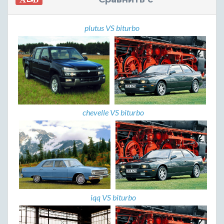
plutus VS biturbo
chevelle VS biturbo
iqq VS biturbo