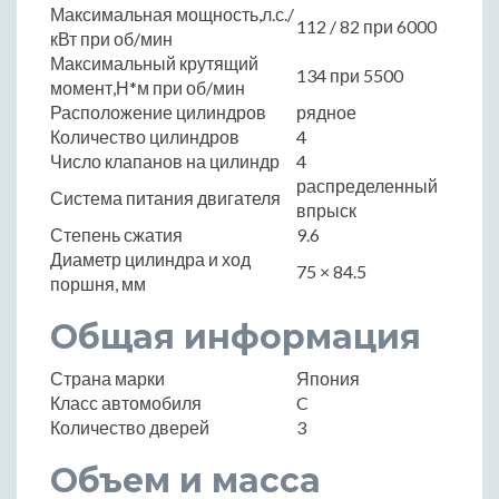
Максимальная мощность,л.с./
112 / 82 при 6000
кВт при об/мин
Максимальный крутящий
134 при 5500
момент,Н*м при об/мин
Расположение цилиндров
рядное
Количество цилиндров
4
Число клапанов на цилиндр
4
распределенный
Система питания двигателя
впрыск
Степень сжатия
9.6
Диаметр цилиндра и ход
75 × 84.5
поршня, мм
Общая информация
Страна марки
Япония
Класс автомобиля
C
Количество дверей
3
Объем и масса