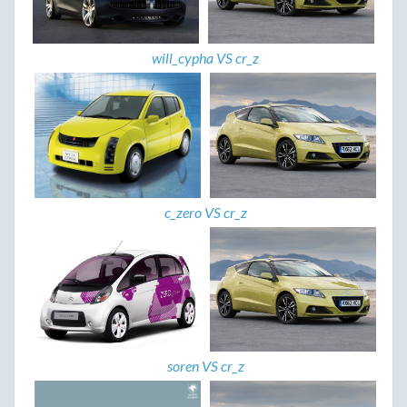
will_cypha VS cr_z
c_zero VS cr_z
soren VS cr_z