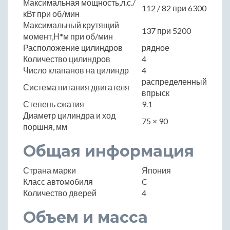
Максимальная мощность,л.с./
112 / 82 при 6300
кВт при об/мин
Максимальный крутящий
137 при 5200
момент,Н*м при об/мин
Расположение цилиндров
рядное
Количество цилиндров
4
Число клапанов на цилиндр
4
распределенный
Система питания двигателя
впрыск
Степень сжатия
9.1
Диаметр цилиндра и ход
75 × 90
поршня, мм
Общая информация
Страна марки
Япония
Класс автомобиля
C
Количество дверей
4
Объем и масса