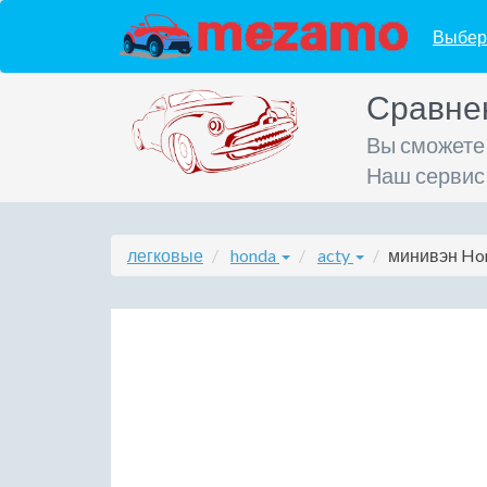
Выбер
Сравне
Вы сможете
Наш сервис
легковые
honda
acty
минивэн Hon