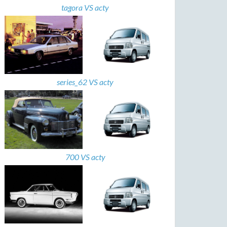
tagora VS acty
series_62 VS acty
700 VS acty