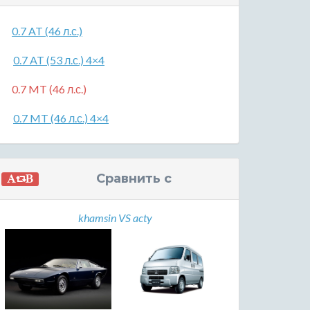
0.7 AT (46 л.с.)
0.7 AT (53 л.с.) 4×4
0.7 MT (46 л.с.)
0.7 MT (46 л.с.) 4×4
Сравнить с
khamsin VS acty