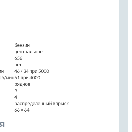
бензин
центральное
656
нет
ин
46 / 34 при 5000
об/мин
61 при 4000
рядное
3
4
распределенный впрыск
66 × 64
я