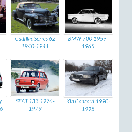
BMW 700 1959-
Cadillac Series 62
1965
1940-1941
y
SEAT 133 1974-
Kia Concord 1990-
16
1979
1995