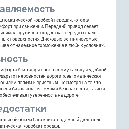
равляемость
автоматической коробкой передач, которая
мфорт при движении. Передний привод делает
висимая пружинная подвеска спереди и сзади
овных поверхностях. Дисковые вентилируемые
ечивают надежное торможение в любых условиях.
сность
комфорта благодаря просторному салону и удобной
удары от неровностей дороги, а автоматическая
обилем легким и приятным. Несмотря на то, что
нащена базовыми системами безопасности, такими
 обеспечивает уверенность на дороге.
едостатки
большой объем багажника, надежный двигатель,
атическая коробка передач.