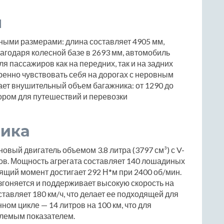
ы
ными размерами: длина составляет 4905 мм,
лагодаря колесной базе в 2693 мм, автомобиль
 пассажиров как на передних, так и на задних
ренно чувствовать себя на дорогах с неровным
ет внушительный объем багажника: от 1290 до
бором для путешествий и перевозки
мика
овый двигатель объемом 3.8 литра (3797 см³) с V-
в. Мощность агрегата составляет 140 лошадиных
ящий момент достигает 292 Н*м при 2400 об/мин.
гоняется и поддерживает высокую скорость на
тавляет 180 км/ч, что делает ее подходящей для
ном цикле — 14 литров на 100 км, что для
млемым показателем.