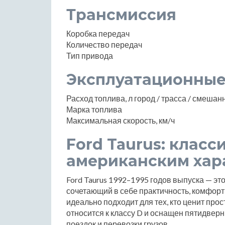
Трансмиссия
Коробка передач
Количество передач
Тип привода
Эксплуатационные
Расход топлива, л город / трасса / смеша
Марка топлива
Максимальная скорость, км/ч
Ford Taurus: класс
американским хар
Ford Taurus 1992–1995 годов выпуска — эт
сочетающий в себе практичность, комфорт
идеально подходит для тех, кто ценит про
относится к классу D и оснащен пятидвер
поездок и перевозки грузов.