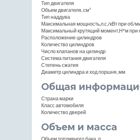
Тип двигателя
Объем двигателя, см³
Тип наддува
Максимальная мощность,л.с./кВт при об/м
Максимальный крутящий момент,Н*м при 
Расположение цилиндров
Количество цилиндров
Число клапанов на цилиндр
Система питания двигателя
Степень сжатия
Диаметр цилиндра и ход поршня, мм
Общая информаци
Страна марки
Класс автомобиля
Количество дверей
Объем и масса
Объем топливного бака, л