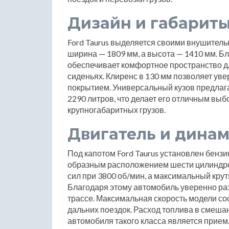
Дизайн и габарит
Ford Taurus выделяется своими внушитель
ширина — 1809 мм, а высота — 1410 мм. Б
обеспечивает комфортное пространство для
сиденьях. Клиренс в 130 мм позволяет уве
покрытием. Универсальный кузов предлага
2290 литров, что делает его отличным вы
крупногабаритных грузов.
Двигатель и дина
Под капотом Ford Taurus установлен бензин
образным расположением шести цилиндро
сил при 3800 об/мин, а максимальный крут
Благодаря этому автомобиль уверенно раз
трассе. Максимальная скорость модели сос
дальних поездок. Расход топлива в смешан
автомобиля такого класса является прие