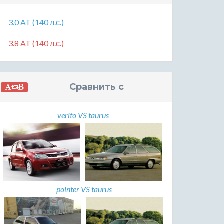
3.0 AT (140 л.с.)
3.8 AT (140 л.с.)
Сравнить с
verito VS taurus
pointer VS taurus