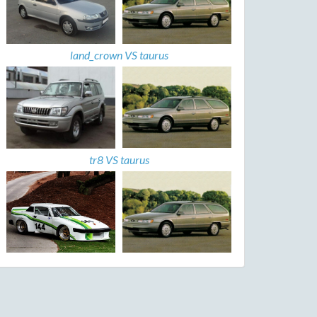
land_crown VS taurus
tr8 VS taurus