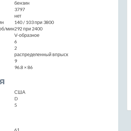
бензин
3797
нет
ин
140 / 103 при 3800
об/мин
292 при 2400
V-образное
6
2
распределенный впрыск
9
96.8 × 86
я
США
D
5
61