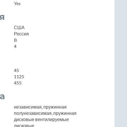
Yes
я
США
Россия
B
4
45
1125
455
а
независимая, пружинная
полунезависимая, пружинная
дисковые вентилируемые
дисковые