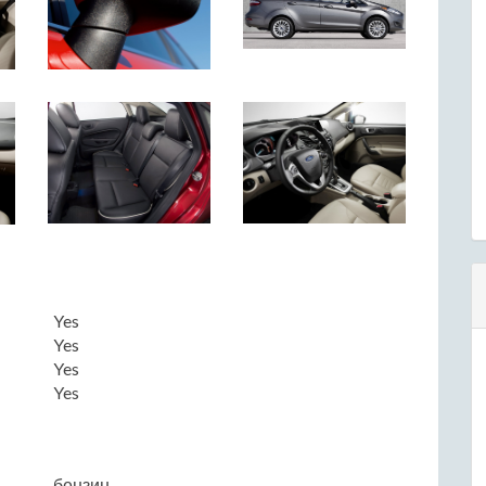
Yes
Yes
Yes
Yes
бензин