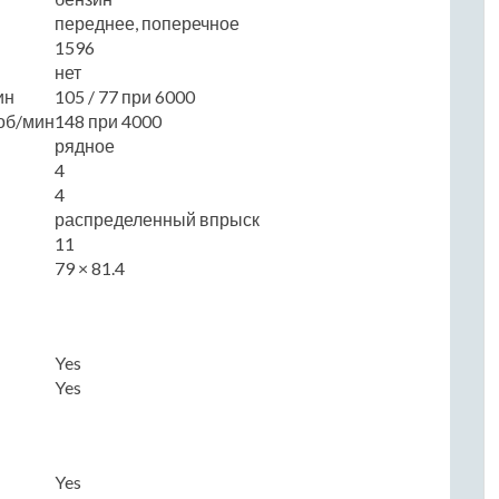
переднее, поперечное
1596
нет
ин
105 / 77 при 6000
об/мин
148 при 4000
рядное
4
4
распределенный впрыск
11
79 × 81.4
Yes
Yes
Yes