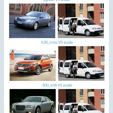
h30_cross VS scudo
300_srt8 VS scudo