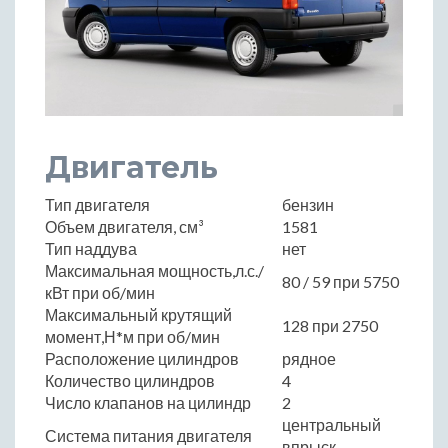
Двигатель
Тип двигателя
бензин
Объем двигателя, см³
1581
Тип наддува
нет
Максимальная мощность,л.с./
80 / 59 при 5750
кВт при об/мин
Максимальный крутящий
128 при 2750
момент,Н*м при об/мин
Расположение цилиндров
рядное
Количество цилиндров
4
Число клапанов на цилиндр
2
центральный
Система питания двигателя
впрыск