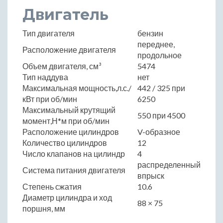
Двигатель
Тип двигателя
бензин
переднее,
Расположение двигателя
продольное
Объем двигателя, см³
5474
Тип наддува
нет
Максимальная мощность,л.с./
442 / 325 при
кВт при об/мин
6250
Максимальный крутящий
550 при 4500
момент,Н*м при об/мин
Расположение цилиндров
V-образное
Количество цилиндров
12
Число клапанов на цилиндр
4
распределенный
Система питания двигателя
впрыск
Степень сжатия
10.6
Диаметр цилиндра и ход
88 × 75
поршня, мм