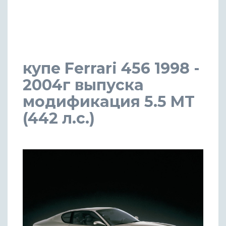
купе Ferrari 456 1998 -
2004г выпуска
модификация 5.5 MT
(442 л.с.)