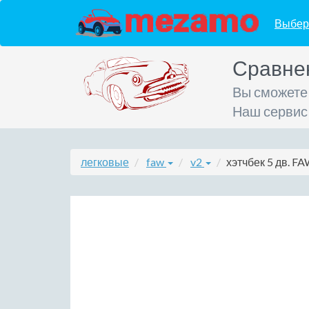
Выбер
Сравне
Вы сможете
Наш сервис
легковые
faw
v2
хэтчбек 5 дв. FA