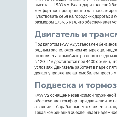
высота — 1530 мм. Благодаря колесной ба
комфортное пространство для пассажиров
чувствовать себя на городских дорогах и 
размером 175/65 R14, что обеспечивает у
Двигатель и транс
Под капотом FAW V2 установлен бензиновы
рядным расположением четырех цилиндров.
позволяет автомобилю разгоняться до мак
в 120 Н*м достигается при 4400 об/мин, ч
условиях. Двигатель работает в паре с пя
делает управление автомобилем простым 
Подвеска и тормоз
FAW V2 оснащен независимой пружинной под
обеспечивает комфорт при движении по н
а задние — барабанные, что является ста
Такая комбинация обеспечивает надежное