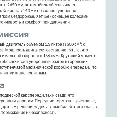
зе в 2450 мм, автомобиль обеспечивает
. Клиренс в 143 мм позволяет уверенно
легком бездорожье. Хэтчбек оснащен колесами
стойчивость и комфорт при движении.
миссия
й двигатель объемом 1.3 литра (1300 см³) с
 Мощность двигателя составляет 91 л.с., что
симальной скорости в 166 км/ч. Крутящий момент
то обеспечивает уверенный разгон в городских
тиступенчатой механической коробкой передач, что
и интуитивно понятным.
а
веской как спереди, так и сзади, что
еровным дорогам. Передние тормоза — дисковые,
ндартным решением для автомобилей этого класса.
 торможение и безопасность.