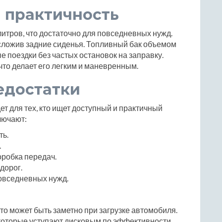
 практичность
итров, что достаточно для повседневных нужд.
сложив задние сиденья. Топливный бак объемом
 поездки без частых остановок на заправку.
что делает его легким и маневренным.
едостатки
т для тех, кто ищет доступный и практичный
лючают:
ть.
.
оробка передач.
дорог.
овседневных нужд.
то может быть заметно при загрузке автомобиля.
которые уступают дисковым по эффективности.