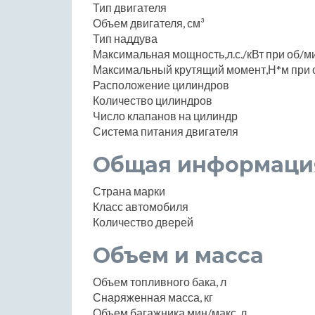
Тип двигателя
Объем двигателя, см³
Тип наддува
Максимальная мощность,л.с./кВт при об/м
Максимальный крутящий момент,Н*м при 
Расположение цилиндров
Количество цилиндров
Число клапанов на цилиндр
Система питания двигателя
Общая информаци
Страна марки
Класс автомобиля
Количество дверей
Объем и масса
Объем топливного бака, л
Снаряженная масса, кг
Объем багажника мин/макс, л