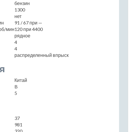
бензин
1300
нет
ин
91 / 67 при —
об/мин
120 при 4400
рядное
4
4
распределенный впрыск
я
Китай
B
5
37
981
320