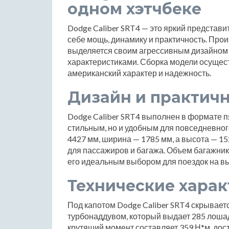
одном хэтчбеке
Dodge Caliber SRT4 — это яркий представи
себе мощь, динамику и практичность. Прои
выделяется своим агрессивным дизайном
характеристиками. Сборка модели осущест
американский характер и надежность.
Дизайн и практич
Dodge Caliber SRT4 выполнен в формате пя
стильным, но и удобным для повседневног
4427 мм, ширина — 1785 мм, а высота — 15
для пассажиров и багажа. Объем багажника
его идеальным выбором для поездок на в
Технические хара
Под капотом Dodge Caliber SRT4 скрывает
турбонаддувом, который выдает 285 лоша
крутящий момент составляет 359 Н*м, дост