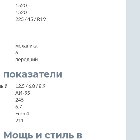
1520
1520
225 / 45 / R19
механика
6
передний
 показатели
нный
12.5 / 6.8 / 8.9
АИ-95
245
6.7
Euro 4
211
: Мощь и стиль в