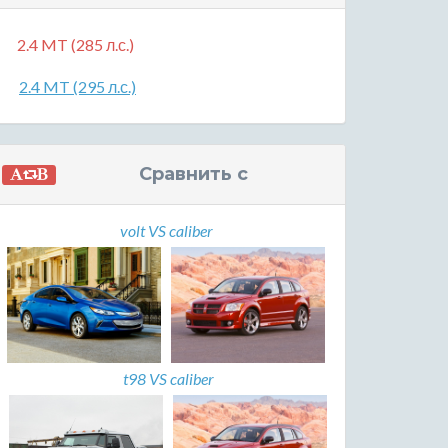
2.4 MT (285 л.с.)
2.4 MT (295 л.с.)
Сравнить с
volt VS caliber
t98 VS caliber