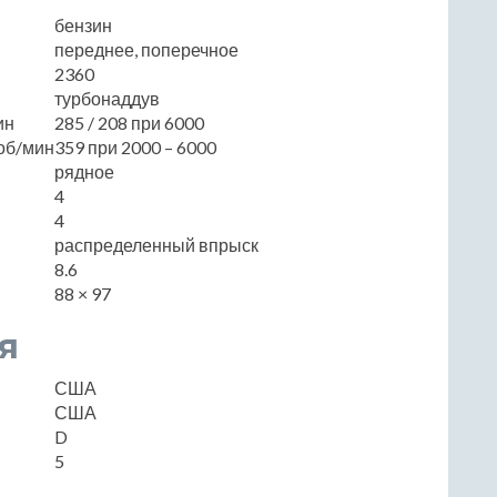
бензин
переднее, поперечное
2360
турбонаддув
ин
285 / 208 при 6000
об/мин
359 при 2000 – 6000
рядное
4
4
распределенный впрыск
8.6
88 × 97
я
США
США
D
5