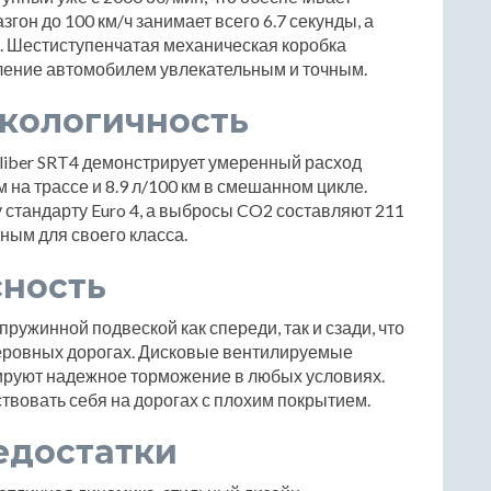
гон до 100 км/ч занимает всего 6.7 секунды, а
ч. Шестиступенчатая механическая коробка
ление автомобилем увлекательным и точным.
экологичность
liber SRT4 демонстрирует умеренный расход
км на трассе и 8.9 л/100 км в смешанном цикле.
 стандарту Euro 4, а выбросы CO2 составляют 211
чным для своего класса.
сность
ружинной подвеской как спереди, так и сзади, что
еровных дорогах. Дисковые вентилируемые
тируют надежное торможение в любых условиях.
твовать себя на дорогах с плохим покрытием.
едостатки