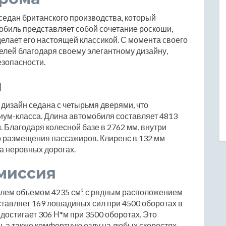
й седан британского производства, который
мобиль представляет собой сочетание роскоши,
делает его настоящей классикой. С момента своего
елей благодаря своему элегантному дизайну,
зопасности.
ы
й дизайн седана с четырьмя дверями, что
иум-класса. Длина автомобиля составляет 4813
. Благодаря колесной базе в 2762 мм, внутри
о размещения пассажиров. Клиренс в 132 мм
а неровных дорогах.
миссия
лем объемом 4235 см³ с рядным расположением
тавляет 169 лошадиных сил при 4500 оборотах в
достигает 306 Н*м при 3500 оборотах. Это
, а также комфортную езду на любых скоростях.