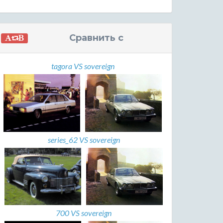
Сравнить с
tagora VS sovereign
series_62 VS sovereign
700 VS sovereign