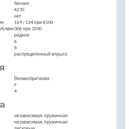
бензин
4235
нет
ин
169 / 124 при 4500
об/мин
306 при 3500
рядное
6
4
распределенный впрыск
я
Великобритания
F
4
а
независимая, пружинная
независимая, пружинная
дисковые