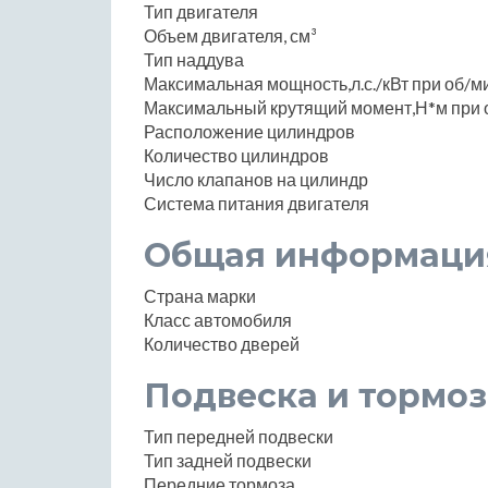
Тип двигателя
Объем двигателя, см³
Тип наддува
Максимальная мощность,л.с./кВт при об/м
Максимальный крутящий момент,Н*м при 
Расположение цилиндров
Количество цилиндров
Число клапанов на цилиндр
Система питания двигателя
Общая информаци
Страна марки
Класс автомобиля
Количество дверей
Подвеска и тормоз
Тип передней подвески
Тип задней подвески
Передние тормоза