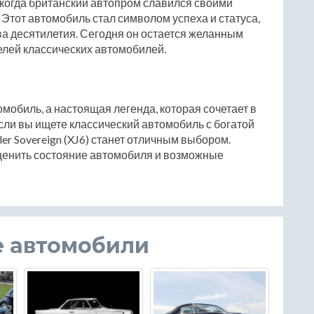
у, когда британский автопром славился своими
тот автомобиль стал символом успеха и статуса,
ва десятилетия. Сегодня он остается желанным
елей классических автомобилей.
томобиль, а настоящая легенда, которая сочетает в
сли вы ищете классический автомобиль с богатой
er Sovereign (XJ6) станет отличным выбором.
оценить состояние автомобиля и возможные
е автомобили