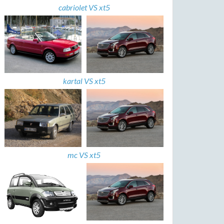
cabriolet VS xt5
kartal VS xt5
mc VS xt5