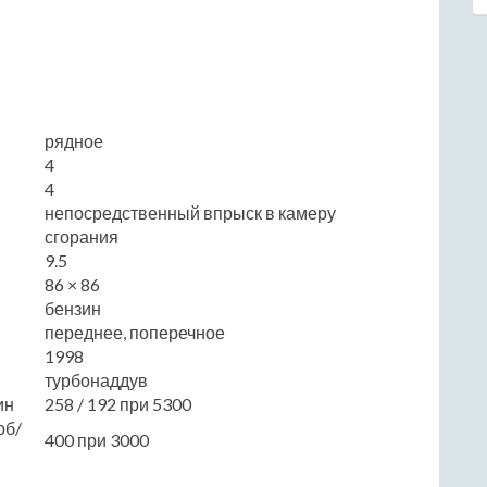
рядное
4
4
непосредственный впрыск в камеру
сгорания
9.5
86 × 86
бензин
переднее, поперечное
1998
турбонаддув
ин
258 / 192 при 5300
об/
400 при 3000