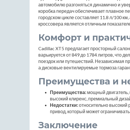
автомобилю разгоняться динамично и уве
коробка передач обеспечивает плавное пе
городском цикле составляет 11.8 л/100 км, 
кроссовера является отличным показател
Комфорт и практи
Cadillac XT5 предлагает просторный сало
варьируется от 849 до 1784 литров, что 
поездок или путешествий. Независимая пр
а дисковые вентилируемые тормоза гаран
Преимущества и н
Преимущества:
мощный двигатель, 
высокий клиренс, премиальный диза
Недостатки:
относительно высокий р
привод, который может ограничивать
Заключение