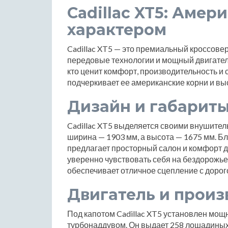
Cadillac XT5: Амер
характером
Cadillac XT5 — это премиальный кроссовер
передовые технологии и мощный двигатель
кто ценит комфорт, производительность и 
подчеркивает ее американские корни и вы
Дизайн и габарит
Cadillac XT5 выделяется своими внушител
ширина — 1903 мм, а высота — 1675 мм. Б
предлагает просторный салон и комфорт д
уверенно чувствовать себя на бездорожье,
обеспечивает отличное сцепление с дорог
Двигатель и произ
Под капотом Cadillac XT5 установлен мощ
турбонаддувом. Он выдает 258 лошадиных 