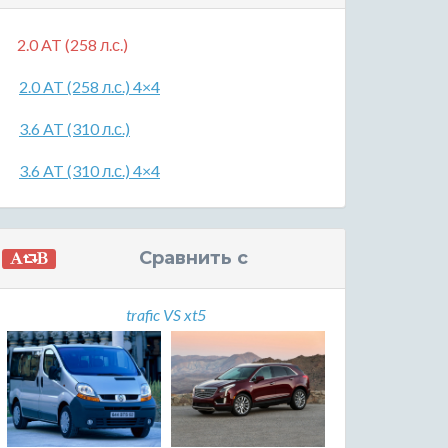
2.0 AT (258 л.с.)
2.0 AT (258 л.с.) 4×4
3.6 AT (310 л.с.)
3.6 AT (310 л.с.) 4×4
Сравнить с
trafic VS xt5