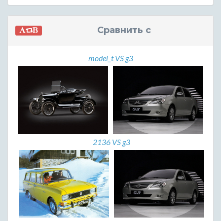
Сравнить с
model_t VS g3
2136 VS g3