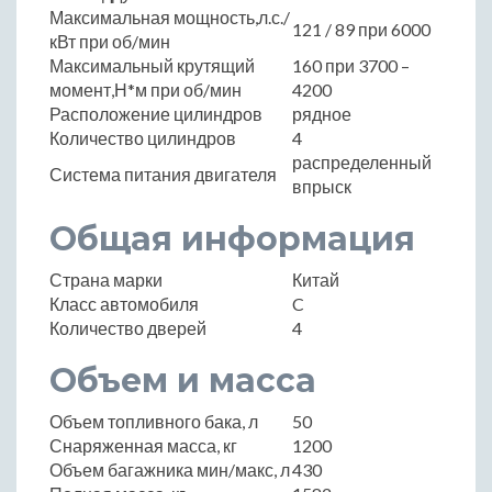
Максимальная мощность,л.с./
121 / 89 при 6000
кВт при об/мин
Максимальный крутящий
160 при 3700 –
момент,Н*м при об/мин
4200
Расположение цилиндров
рядное
Количество цилиндров
4
распределенный
Система питания двигателя
впрыск
Общая информация
Страна марки
Китай
Класс автомобиля
C
Количество дверей
4
Объем и масса
Объем топливного бака, л
50
Снаряженная масса, кг
1200
Объем багажника мин/макс, л
430