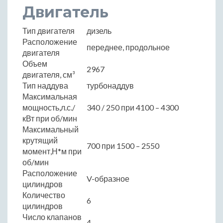
Двигатель
Тип двигателя
дизель
Расположение
переднее, продольное
двигателя
Объем
2967
двигателя, см³
Тип наддува
турбонаддув
Максимальная
мощность,л.с./
340 / 250 при 4100 – 4300
кВт при об/мин
Максимальный
крутящий
700 при 1500 – 2550
момент,Н*м при
об/мин
Расположение
V-образное
цилиндров
Количество
6
цилиндров
Число клапанов
4