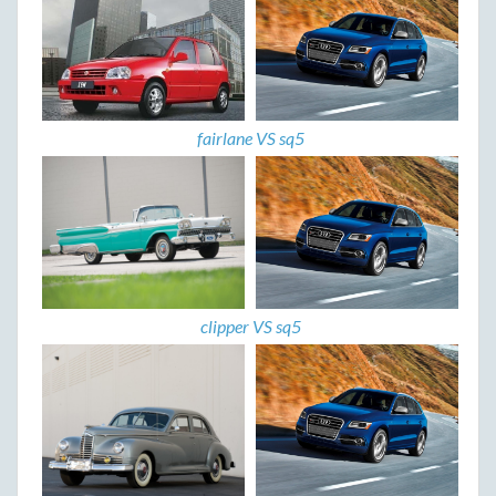
fairlane VS sq5
clipper VS sq5