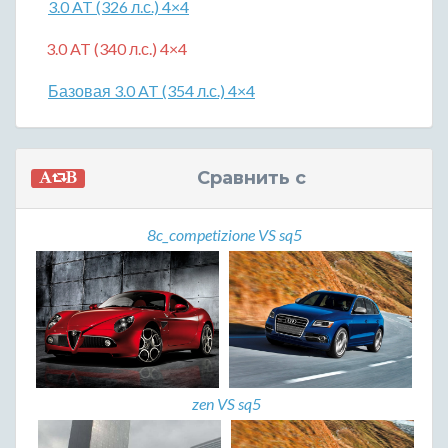
3.0 AT (326 л.с.) 4×4
3.0 AT (340 л.с.) 4×4
Базовая 3.0 AT (354 л.с.) 4×4
Сравнить с
8c_competizione VS sq5
zen VS sq5