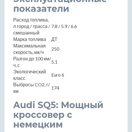
показатели
Расход топлива,
л город / трасса /
7.8 / 5.9 / 6.6
смешанный
Марка топлива
ДТ
Максимальная
250
скорость, км/ч
Разгон до 100 км/
5.1
ч, с
Экологический
Euro 6
класс
Выбросы CO2, г/
174
км
Audi SQ5: Мощный
кроссовер с
немецким