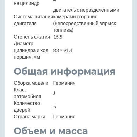
на цилиндр
двигатель с неразделенными
Система питания
камерами сгорания
двигателя
(непосредственный впрыск
топлива)
Степень сжатия
15.5
Диаметр
цилиндра и ход
83 × 91.4
поршня, мм
Общая информация
Сборка модели
Германия
Класс
J
автомобиля
Количество
5
дверей
Страна марки
Германия
Объем и масса