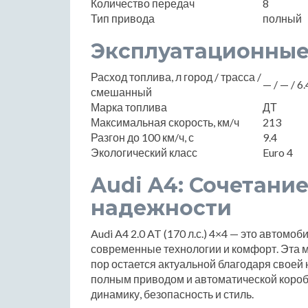
Количество передач
8
Тип привода
полный
Эксплуатационные
Расход топлива, л город / трасса /
— / — / 6.
смешанный
Марка топлива
ДТ
Максимальная скорость, км/ч
213
Разгон до 100 км/ч, с
9.4
Экологический класс
Euro 4
Audi A4: Сочетани
надежности
Audi A4 2.0 AT (170 л.с.) 4×4 — это автомо
современные технологии и комфорт. Эта мо
пор остается актуальной благодаря своей
полным приводом и автоматической коробк
динамику, безопасность и стиль.