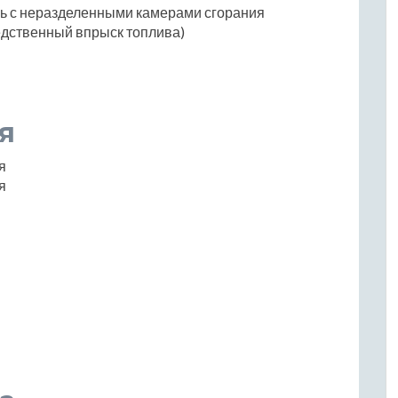
ль с неразделенными камерами сгорания
едственный впрыск топлива)
я
я
я