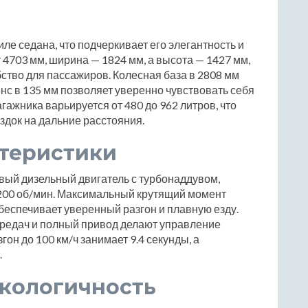
иле седана, что подчеркивает его элегантность и
 4703 мм, ширина — 1824 мм, а высота — 1427 мм,
бство для пассажиров. Колесная база в 2808 мм
енс в 135 мм позволяет уверенно чувствовать себя
ажника варьируется от 480 до 962 литров, что
здок на дальние расстояния.
ктеристики
овый дизельный двигатель с турбонаддувом,
200 об/мин. Максимальный крутящий момент
обеспечивает уверенный разгон и плавную езду.
ередач и полный привод делают управление
он до 100 км/ч занимает 9.4 секунды, а
.
экологичность