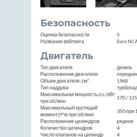
Безопасность
Оценка безопасности
5
Название рейтинга
Euro NC
Двигатель
Тип двигателя
дизель
Расположение двигателя
передне
Объем двигателя, см³
1968
Тип наддува
турбона
Максимальная мощность,л.с./кВт
170 / 12
при об/мин
Максимальный крутящий
350 при 
момент,Н*м при об/мин
Расположение цилиндров
рядное
Количество цилиндров
4
Число клапанов на цилиндр
4