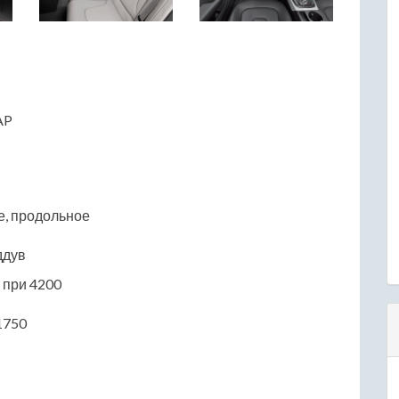
AP
е, продольное
ддув
5 при 4200
1750