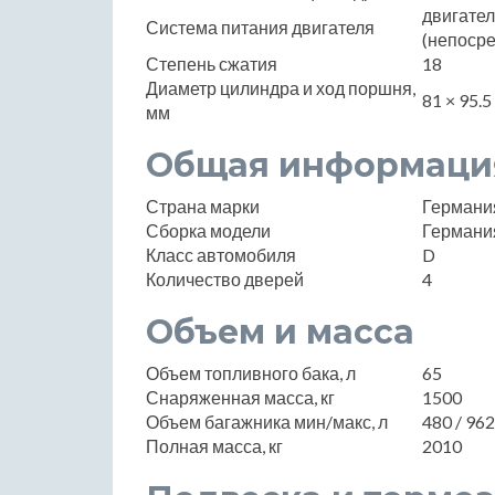
двигате
Система питания двигателя
(непоср
Степень сжатия
18
Диаметр цилиндра и ход поршня,
81 × 95.5
мм
Общая информаци
Страна марки
Германи
Сборка модели
Германи
Класс автомобиля
D
Количество дверей
4
Объем и масса
Объем топливного бака, л
65
Снаряженная масса, кг
1500
Объем багажника мин/макс, л
480 / 962
Полная масса, кг
2010