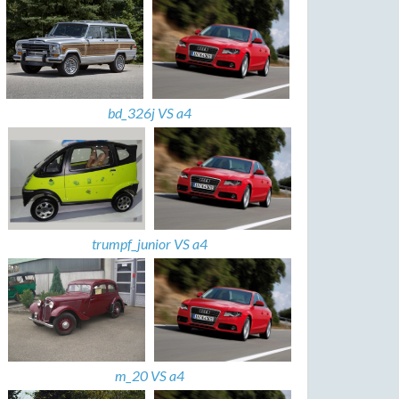
bd_326j VS a4
trumpf_junior VS a4
m_20 VS a4