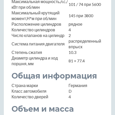
Максимальная мощность,л.с./
101 / 74 при 5600
кВт при об/мин
Максимальный крутящий
145 при 3800
момент,Н*м при об/мин
Расположение цилиндров
рядное
Количество цилиндров
4
Число клапанов на цилиндр
2
распределенный
Система питания двигателя
впрыск
Степень сжатия
10.3
Диаметр цилиндра и ход
81 × 77.4
поршня, мм
Общая информация
Страна марки
Германия
Класс автомобиля
D
Количество дверей
4
Объем и масса