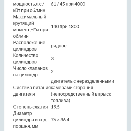
мощность,л.с./
61 / 45 при 4000
кВт при об/мин
Максимальный
крутящий
140 при 1800
момент,Н*м при
об/мин
Расположение
рядное
цилиндров
Количество
3
цилиндров
Число клапанов
2
на цилиндр
двигатель с неразделенными
Система питания
камерами сгорания
двигателя
(непосредственный впрыск
топлива)
Степень сжатия
19.5
Диаметр
цилиндра и ход
76 × 86.4
поршня, мм