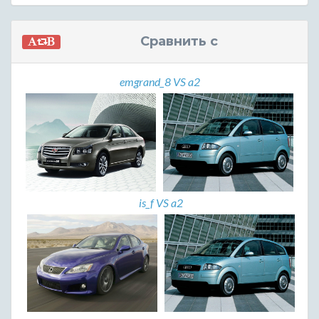
Сравнить с
emgrand_8 VS a2
is_f VS a2