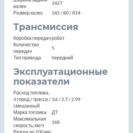
1427
колеи
Размер колес
145 / 80 / R14
Трансмиссия
Коробка передач
робот
Количество
5
передач
Тип привода
передний
Эксплуатационные
показатели
Расход топлива,
л город / трасса /
3.6 / 2.7 / 2.99
смешанный
Марка топлива
ДТ
Максимальная
168
скорость, км/ч
Разгон до 100 км/