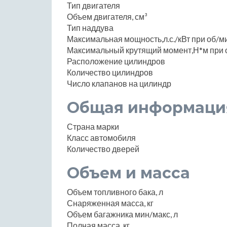
Тип двигателя
Объем двигателя, см³
Тип наддува
Максимальная мощность,л.с./кВт при об/м
Максимальный крутящий момент,Н*м при 
Расположение цилиндров
Количество цилиндров
Число клапанов на цилиндр
Общая информаци
Страна марки
Класс автомобиля
Количество дверей
Объем и масса
Объем топливного бака, л
Снаряженная масса, кг
Объем багажника мин/макс, л
Полная масса, кг