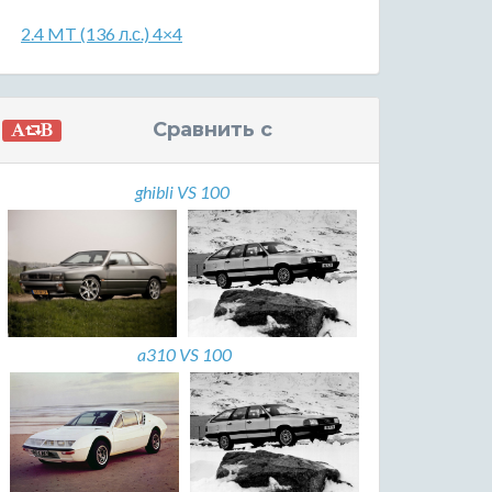
2.4 MT (136 л.с.) 4×4
Сравнить с
ghibli VS 100
a310 VS 100