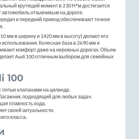
альный крутящий момент в 230 Н*м достигается
ет автомобиль отзывчивым на дороге.
ередач и передний привод обеспечивают точное
а.
10 мм в ширину и 1420 мм в высоту) делают его
использования. Колесная база в 2690 мм и
ивают комфорт даже на неровных дорогах. Объем
о делает Audi 100 отличным выбором для семейных
i 100
 пятью клапанами на цилиндр.
багажник, подходящий для любых задач.
ая плавность хода.
яет своей актуальности.
его класса.
и