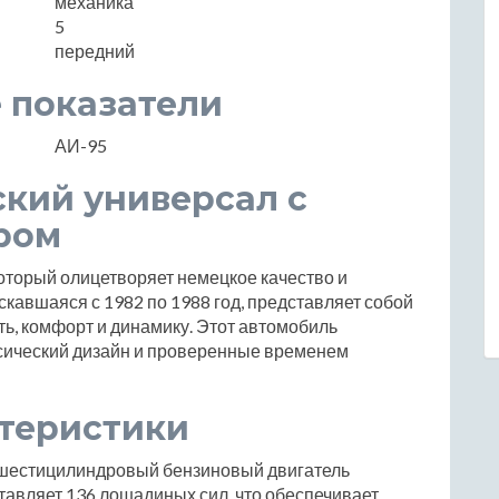
механика
5
передний
 показатели
АИ-95
ский универсал с
ром
который олицетворяет немецкое качество и
ускавшаяся с 1982 по 1988 год, представляет собой
ть, комфорт и динамику. Этот автомобиль
ассический дизайн и проверенные временем
ктеристики
 шестицилиндровый бензиновый двигатель
ставляет 136 лошадиных сил, что обеспечивает