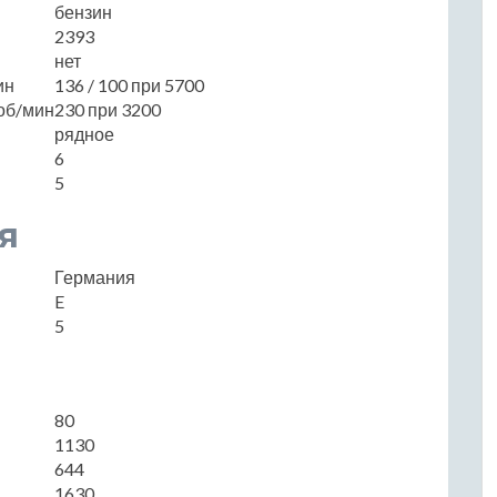
бензин
2393
нет
ин
136 / 100 при 5700
об/мин
230 при 3200
рядное
6
5
я
Германия
E
5
80
1130
644
1630