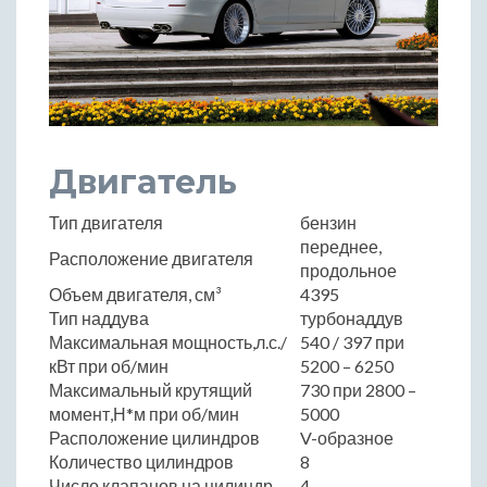
Двигатель
Тип двигателя
бензин
переднее,
Расположение двигателя
продольное
Объем двигателя, см³
4395
Тип наддува
турбонаддув
Максимальная мощность,л.с./
540 / 397 при
кВт при об/мин
5200 – 6250
Максимальный крутящий
730 при 2800 –
момент,Н*м при об/мин
5000
Расположение цилиндров
V-образное
Количество цилиндров
8
Число клапанов на цилиндр
4