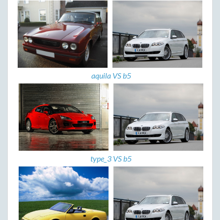
aquila VS b5
type_3 VS b5