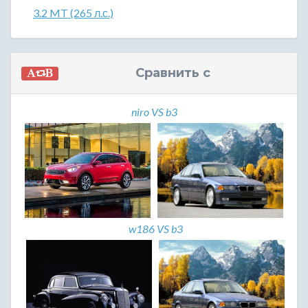
3.2 MT (265 л.с.)
Сравнить с
niro VS b3
w186 VS b3