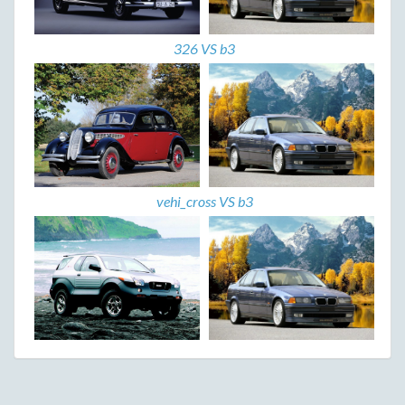
326 VS b3
vehi_cross VS b3