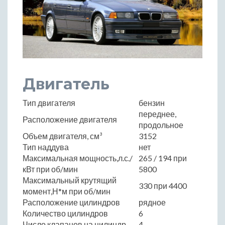
Двигатель
Тип двигателя
бензин
переднее,
Расположение двигателя
продольное
Объем двигателя, см³
3152
Тип наддува
нет
Максимальная мощность,л.с./
265 / 194 при
кВт при об/мин
5800
Максимальный крутящий
330 при 4400
момент,Н*м при об/мин
Расположение цилиндров
рядное
Количество цилиндров
6
Число клапанов на цилиндр
4