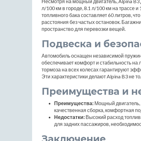
Несмотря на мощный двигатель, Alpina B3
л/100 км в городе, 8.1 л/100 км на трассе 
топливного бака составляет 60 литров, чт
расстояния без частых остановок. Багажн
пространство для перевозки вещей.
Подвеска и безопа
Автомобиль оснащен независимой пружинно
обеспечивает комфорт и стабильность на
тормоза на всех колесах гарантируют эфф
Эти характеристики делают Alpina B3 не 
Преимущества и н
Преимущества:
Мощный двигатель, 
качественная сборка, комфортная по
Недостатки:
Высокий расход топлива
для задних пассажиров, необходимос
Заключение