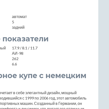
автомат
5
задний
 показатели
нный
17.9 / 8.1 / 11.7
АИ-98
262
6.6
арное купе с немецким
сочетает в себе элегантный дизайн, мощный
одившийся с 1999 по 2006 год, этот автомобиль
спортивных машин. Созданный в Германии, он
комфорта и динамики, что делает его отличным