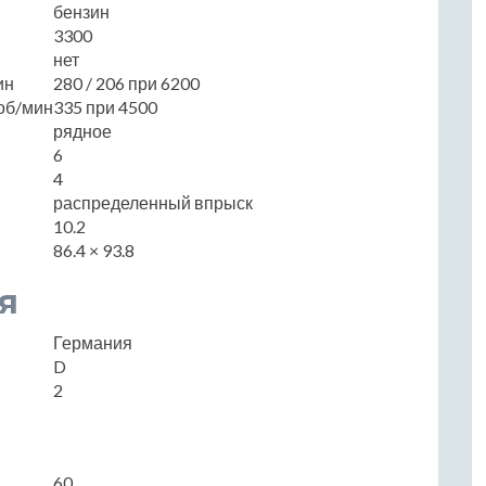
бензин
3300
нет
ин
280 / 206 при 6200
об/мин
335 при 4500
рядное
6
4
распределенный впрыск
10.2
86.4 × 93.8
я
Германия
D
2
60