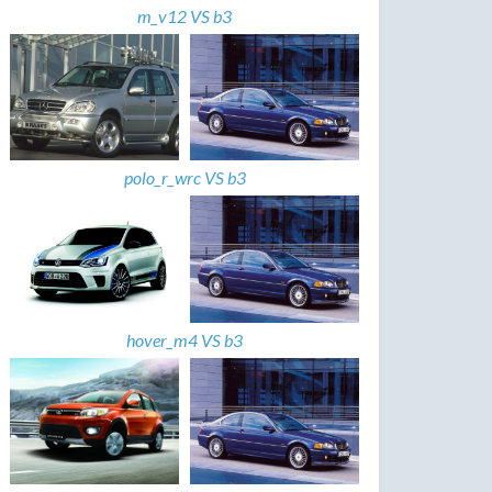
m_v12 VS b3
polo_r_wrc VS b3
hover_m4 VS b3