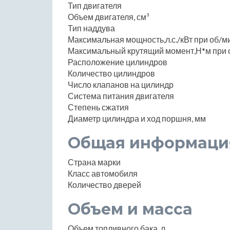
Тип двигателя
Объем двигателя, см³
Тип наддува
Максимальная мощность,л.с./кВт при об/м
Максимальный крутящий момент,Н*м при 
Расположение цилиндров
Количество цилиндров
Число клапанов на цилиндр
Система питания двигателя
Степень сжатия
Диаметр цилиндра и ход поршня, мм
Общая информаци
Страна марки
Класс автомобиля
Количество дверей
Объем и масса
Объем топливного бака, л