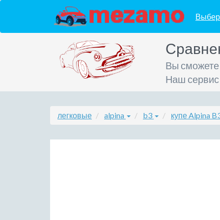
Выбер
Сравне
Вы сможете
Наш сервис
легковые
alpina
b3
купе Alpina B