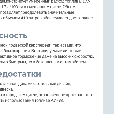
 демонстрирует умеренный расход топлива: 17.9
и 11.7 л/100 км в смешанном цикле. Объем
о позволяет преодолевать значительные
ик объемом 410 литров обеспечивает достаточное
сность
й подвеской как спереди, так и сзади, что
 любом покрытии. Вентилируемые дисковые
ективное торможение даже на высоких скоростях.
только быстрым, но и безопасным автомобилем.
едостатки
отличная динамика, стильный дизайн,
двеска.
 в городском цикле, ограниченное пространство
ть использования топлива АИ-98.