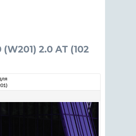
0 (W201) 2.0 AT (102
для
01)