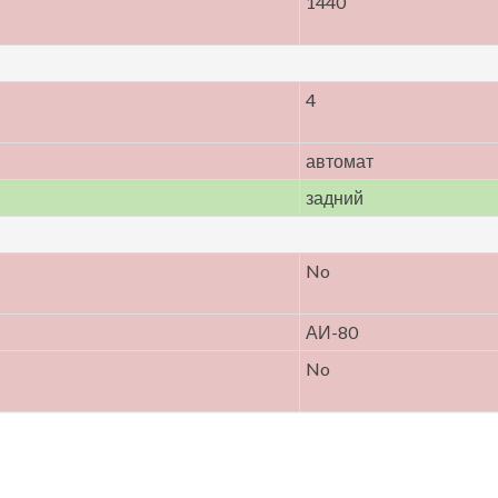
1440
4
автомат
задний
No
АИ-80
No