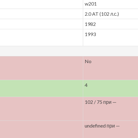
w201
2.0 AT (102 л.с.)
1982
1993
No
4
102 / 75 при —
undefined при —