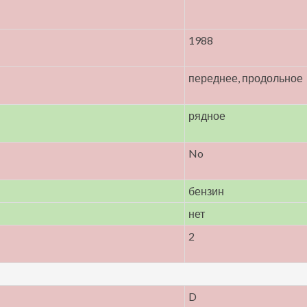
1988
переднее, продольное
рядное
No
бензин
нет
2
D