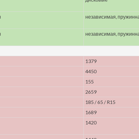
я
независимая, пружинн
я
независимая, пружинн
1379
4450
155
2659
185 / 65 / R15
1689
1420