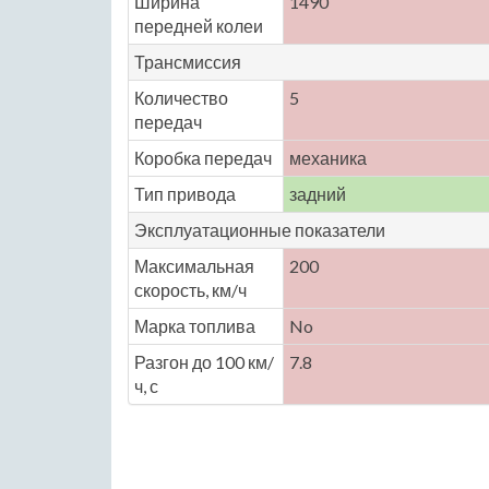
Ширина
1490
передней колеи
Трансмиссия
Количество
5
передач
Коробка передач
механика
Тип привода
задний
Эксплуатационные показатели
Максимальная
200
скорость, км/ч
Марка топлива
No
Разгон до 100 км/
7.8
ч, с