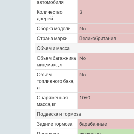
автомобиля
Количество
3
дверей
Сборка модели
No
Страна марки
Великобритания
Объем и масса
Объем багажника
No
мин/макс, л
Объем
No
топливного бака,
л
Снаряженная
1060
масса, кг
Подвеска и тормоза
Задние тормоза
барабанные
Передние
дисковые