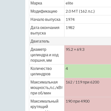
Марка
elite
Модификацию
2.0 MT (162 л.с.)
Начало выпуска
1974
Дата окончания
1982
выпуска
Двигатель
Диаметр
95.2 × 69.3
цилиндра и ход
поршня, мм
Количество
4
цилиндров
Максимальная
162 / 119 при 6200
мощность,л.с./кВт
при об/мин
Максимальный
190 при 4900
крутящий