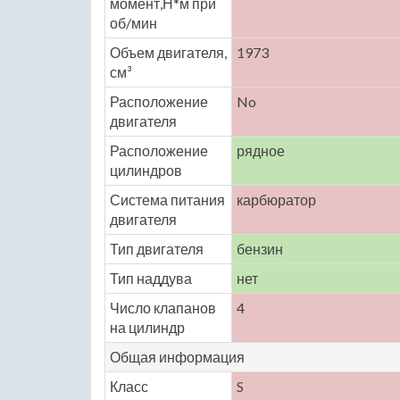
момент,Н*м при
об/мин
Объем двигателя,
1973
см³
Расположение
No
двигателя
Расположение
рядное
цилиндров
Система питания
карбюратор
двигателя
Тип двигателя
бензин
Тип наддува
нет
Число клапанов
4
на цилиндр
Общая информация
Класс
S