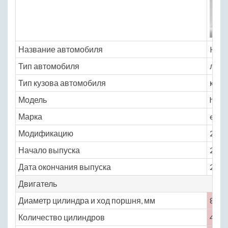
Название автомобиля
Hond
Тип автомобиля
легк
Тип кузова автомобиля
крос
Модель
hond
Марка
elem
Модификацию
2.4 A
Начало выпуска
2008
Дата окончания выпуска
2010
Двигатель
Диаметр цилиндра и ход поршня, мм
87 ×
Количество цилиндров
4