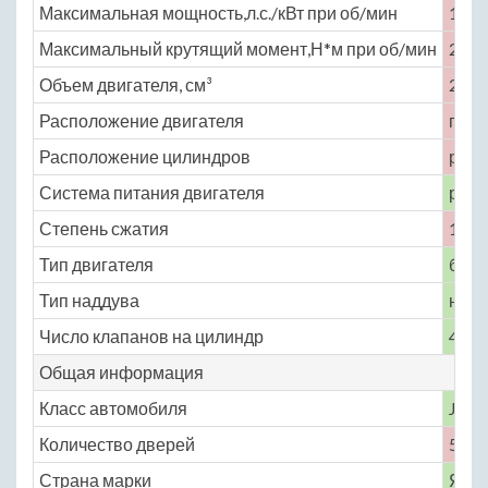
Максимальная мощность,л.с./кВт при об/мин
166 
Максимальный крутящий момент,Н*м при об/мин
218 
Объем двигателя, см³
2354
Расположение двигателя
пере
Расположение цилиндров
рядн
Система питания двигателя
расп
Степень сжатия
10.5
Тип двигателя
бенз
Тип наддува
нет
Число клапанов на цилиндр
4
Общая информация
Класс автомобиля
J
Количество дверей
5
Страна марки
Япо