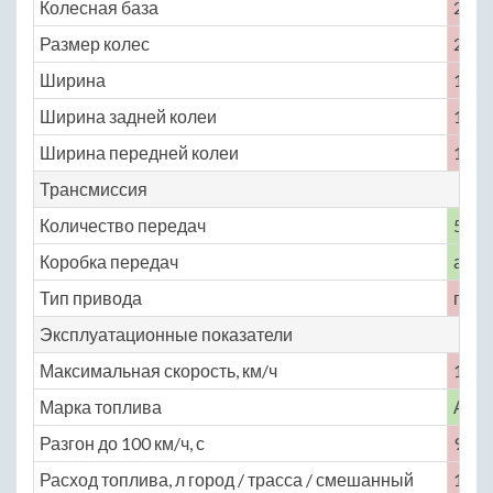
Колесная база
2576
Размер колес
215 /
Ширина
1819
Ширина задней колеи
1582
Ширина передней колеи
1577
Трансмиссия
Количество передач
5
Коробка передач
авто
Тип привода
пол
Эксплуатационные показатели
Максимальная скорость, км/ч
177
Марка топлива
АИ-
Разгон до 100 км/ч, с
9.8
Расход топлива, л город / трасса / смешанный
13.1 