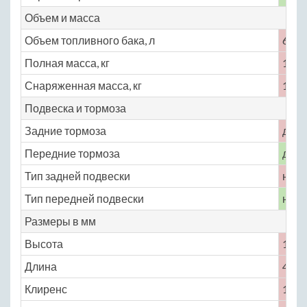
Объем и масса
Объем топливного бака, л
60
Полная масса, кг
1960
Снаряженная масса, кг
1655
Подвеска и тормоза
Задние тормоза
диск
Передние тормоза
диск
Тип задней подвески
неза
Тип передней подвески
неза
Размеры в мм
Высота
1788
Длина
4315
Клиренс
175