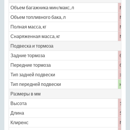
Объем багажника мин/макс, л
No
Объем топливного бака, л
No
Полная масса, кг
No
Снаряженная масса, кг
No
Подвеска и тормоза
Задние тормоза
бар
Передние тормоза
бар
Тип задней подвески
зави
Тип передней подвески
неза
Размеры в мм
Высота
1600
Длина
5099
Клиренс
No