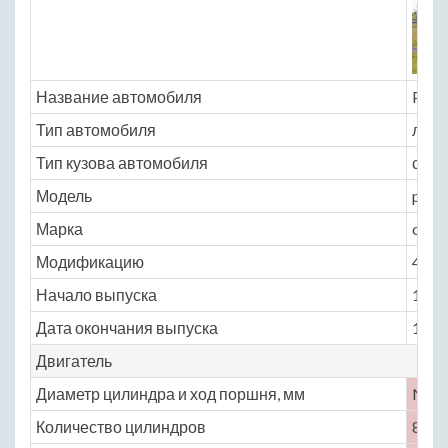
Название автомобиля
Pack
Тип автомобиля
легк
Тип кузова автомобиля
седа
Модель
pack
Марка
one_
Модификацию
4.6 M
Начало выпуска
1935
Дата окончания выпуска
1941
Двигатель
Диаметр цилиндра и ход поршня, мм
No
Количество цилиндров
8