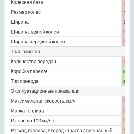
Колесная база
3226
Размер колес
No
Ширина
1800
Ширина задней колеи
No
Ширина передней колеи
No
Трансмиссия
Количество передач
3
Коробка передач
меха
Тип привода
задн
Эксплуатационные показатели
Максимальная скорость, км/ч
No
Марка топлива
No
Разгон до 100 км/ч, с
No
Расход топлива, л город / трасса / смешанный
No