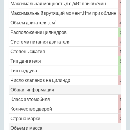
Максимальная мощность,л.с./кВт при об/мин
122 
Максимальный крутящий момент,Н*м при об/мин
unde
Объем двигателя, см³
4624
Расположение цилиндров
рядн
Система питания двигателя
карб
Степень сжатия
No
Тип двигателя
бенз
Тип наддува
нет
Число клапанов на цилиндр
2
Общая информация
Класс автомобиля
No
Количество дверей
4
Страна марки
СШ
Объем и масса