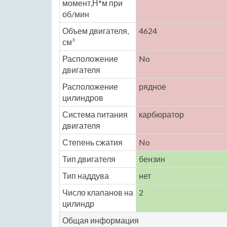
момент,Н*м при
об/мин
Объем двигателя,
4624
см³
Расположение
No
двигателя
Расположение
рядное
цилиндров
Система питания
карбюратор
двигателя
Степень сжатия
No
Тип двигателя
бензин
Тип наддува
нет
Число клапанов на
2
цилиндр
Общая информация