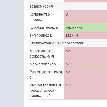
Трансмиссия
Количество
3
передач
Коробка передач
механика
Тип привода
задний
Эксплуатационные показатели
Максимальная
No
скорость, км/ч
Марка топлива
No
Разгон до 100 км/ч,
No
с
Расход топлива, л
No
город / трасса /
смешанный