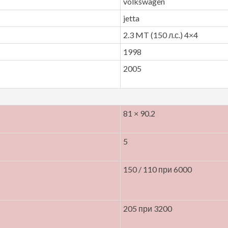
volkswagen
jetta
2.3 MT (150 л.с.) 4×4
1998
2005
81 × 90.2
5
150 / 110 при 6000
205 при 3200