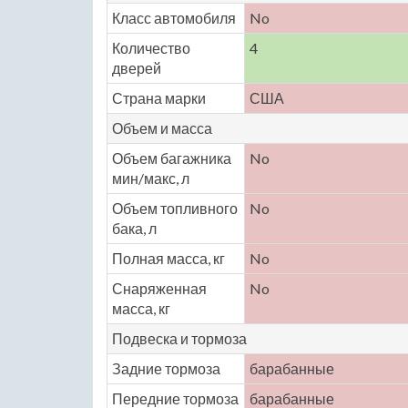
Класс автомобиля
No
Количество
4
дверей
Страна марки
США
Объем и масса
Объем багажника
No
мин/макс, л
Объем топливного
No
бака, л
Полная масса, кг
No
Снаряженная
No
масса, кг
Подвеска и тормоза
Задние тормоза
барабанные
Передние тормоза
барабанные