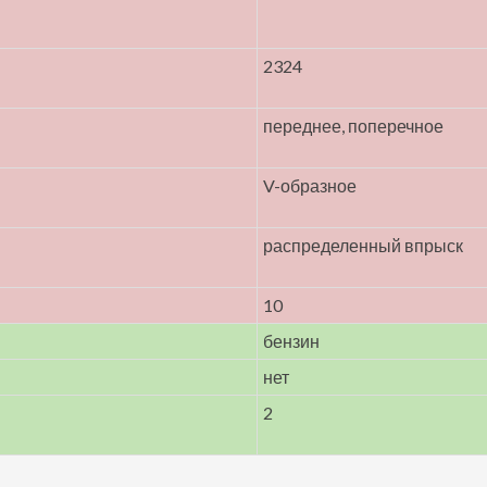
2324
переднее, поперечное
V-образное
распределенный впрыск
10
бензин
нет
2