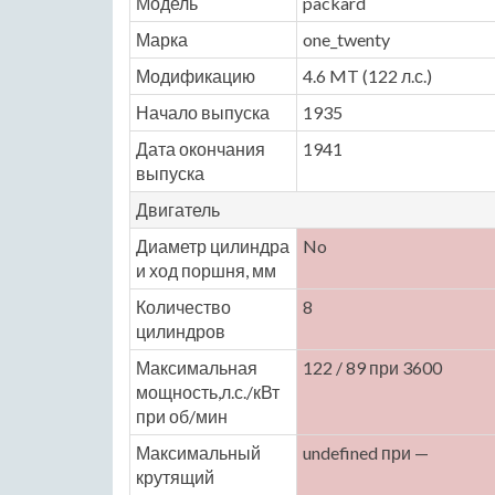
Модель
packard
Марка
one_twenty
Модификацию
4.6 MT (122 л.с.)
Начало выпуска
1935
Дата окончания
1941
выпуска
Двигатель
Диаметр цилиндра
No
и ход поршня, мм
Количество
8
цилиндров
Максимальная
122 / 89 при 3600
мощность,л.с./кВт
при об/мин
Максимальный
undefined при —
крутящий