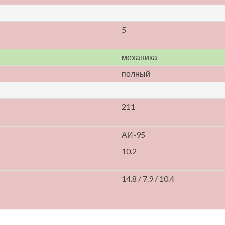
5
механика
полный
211
АИ-95
10.2
14.8 / 7.9 / 10.4