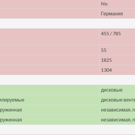
No
Германия
455 / 785
55
1825
1304
дисковые
тилируемые
дисковые вен
пружинная
независимая, 
пружинная
независимая, 