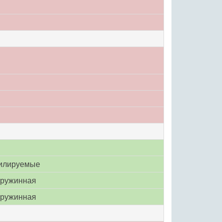
тилируемые
пружинная
пружинная