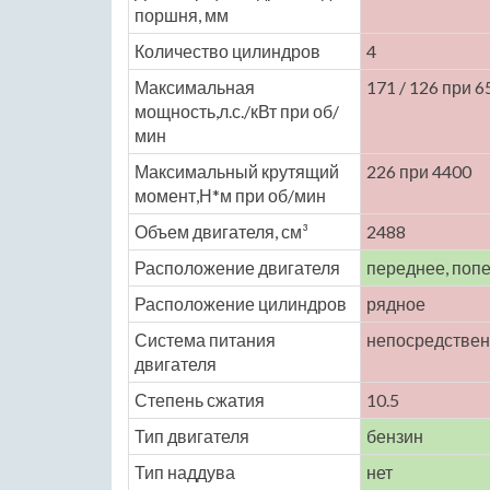
поршня, мм
Количество цилиндров
4
Максимальная
171 / 126 при 6
мощность,л.с./кВт при об/
мин
Максимальный крутящий
226 при 4400
момент,Н*м при об/мин
Объем двигателя, см³
2488
Расположение двигателя
переднее, поп
Расположение цилиндров
рядное
Система питания
непосредствен
двигателя
Степень сжатия
10.5
Тип двигателя
бензин
Тип наддува
нет