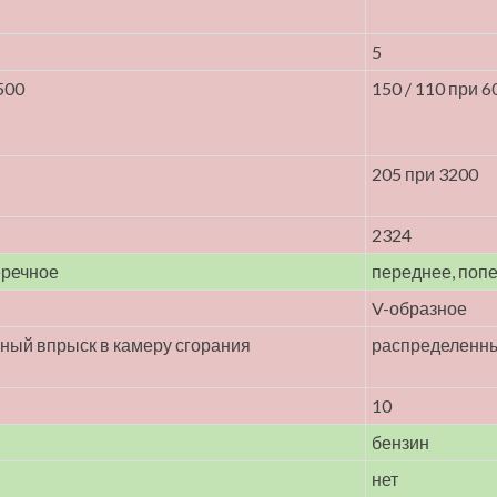
5
500
150 / 110 при 6
205 при 3200
2324
еречное
переднее, поп
V-образное
ный впрыск в камеру сгорания
распределенн
10
бензин
нет