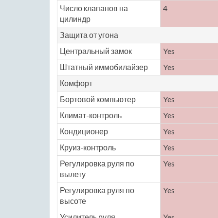
Число клапанов на
4
цилиндр
Защита от угона
Центральный замок
Yes
Штатный иммобилайзер
Yes
Комфорт
Бортовой компьютер
Yes
Климат-контроль
Yes
Кондиционер
Yes
Круиз-контроль
Yes
Регулировка руля по
Yes
вылету
Регулировка руля по
Yes
высоте
Усилитель руля
Yes