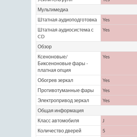
Мультимедиа
Штатная аудиоподготовка
Yes
Штатная аудиосистема с
Yes
CD
Обзор
Ксеноновые/
Yes
Биксеноновые фары -
платная опция
Обогрев зеркал
Yes
Противотуманные фары
Yes
Электропривод зеркал
Yes
Общая информация
Класс автомобиля
J
Количество дверей
5