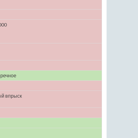
000
еречное
ый впрыск