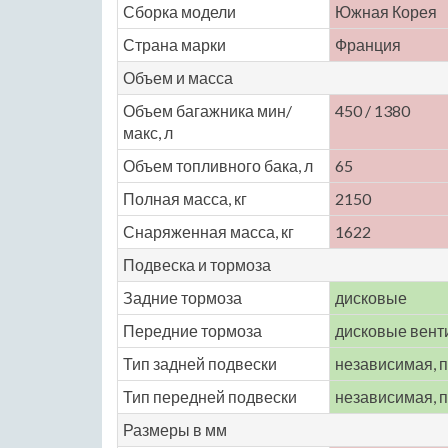
Сборка модели
Южная Корея
Страна марки
Франция
Объем и масса
Объем багажника мин/
450 / 1380
макс, л
Объем топливного бака, л
65
Полная масса, кг
2150
Снаряженная масса, кг
1622
Подвеска и тормоза
Задние тормоза
дисковые
Передние тормоза
дисковые вен
Тип задней подвески
независимая, 
Тип передней подвески
независимая, 
Размеры в мм