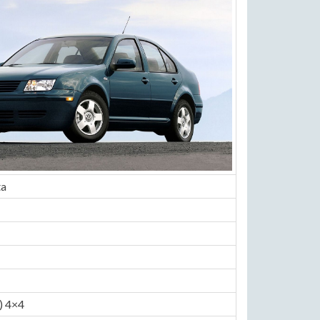
ta
) 4×4