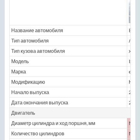
Название автомобиля
BYD 
Тип автомобиля
легк
Тип кузова автомобиля
хэтчб
Модель
byd
Марка
e6
Модификацию
Комп
Начало выпуска
2011
Дата окончания выпуска
2016
Двигатель
Диаметр цилиндра и ход поршня, мм
No
Количество цилиндров
No