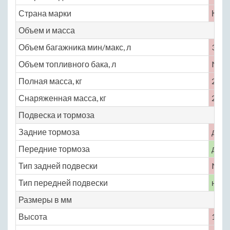
Страна марки
Кита
Объем и масса
Объем багажника мин/макс, л
385 
Объем топливного бака, л
No
Полная масса, кг
2670
Снаряженная масса, кг
2020
Подвеска и тормоза
Задние тормоза
диск
Передние тормоза
диск
Тип задней подвески
No
Тип передней подвески
неза
Размеры в мм
Высота
1630