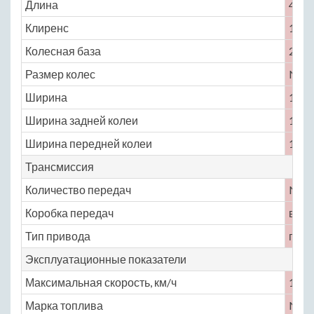
Длина
4554
Клиренс
138
Колесная база
2831
Размер колес
No
Ширина
1822
Ширина задней колеи
1558
Ширина передней колеи
1556
Трансмиссия
Количество передач
No
Коробка передач
вари
Тип привода
пол
Эксплуатационные показатели
Максимальная скорость, км/ч
140
Марка топлива
No