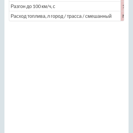
Разгон до 100 км/ч, с
14
Расход топлива, л город / трасса / смешанный
No