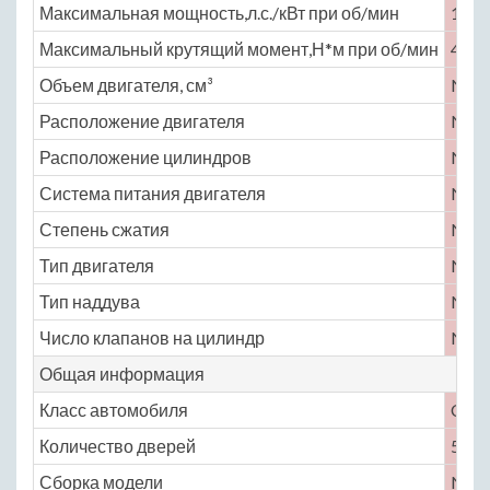
Максимальная мощность,л.с./кВт при об/мин
155 
Максимальный крутящий момент,Н*м при об/мин
406 
Объем двигателя, см³
No
Расположение двигателя
No
Расположение цилиндров
No
Система питания двигателя
No
Степень сжатия
No
Тип двигателя
No
Тип наддува
No
Число клапанов на цилиндр
No
Общая информация
Класс автомобиля
C
Количество дверей
5
Сборка модели
No