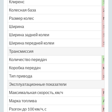
Клиренс
150
Колесная база
2400
Размер колес
No
Ширина
1475
Ширина задней колеи
1290
Ширина передней колеи
1300
Трансмиссия
Количество передач
5
Коробка передач
меха
Тип привода
задн
Эксплуатационные показатели
Максимальная скорость, км/ч
No
Марка топлива
АИ-
Разгон до 100 км/ч, с
No