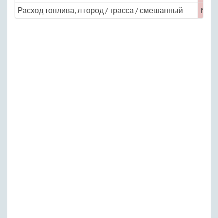
Расход топлива, л город / трасса / смешанный
No