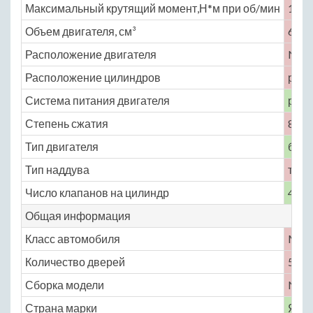
Максимальный крутящий момент,Н*м при об/мин
103 
Объем двигателя, см³
658
Расположение двигателя
No
Расположение цилиндров
рядн
Система питания двигателя
расп
Степень сжатия
8.4
Тип двигателя
бенз
Тип наддува
турб
Число клапанов на цилиндр
4
Общая информация
Класс автомобиля
M
Количество дверей
5
Сборка модели
No
Страна марки
Япо