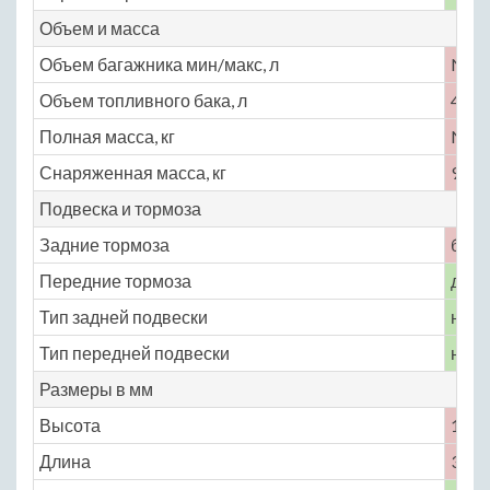
Объем и масса
Объем багажника мин/макс, л
No
Объем топливного бака, л
40
Полная масса, кг
No
Снаряженная масса, кг
920
Подвеска и тормоза
Задние тормоза
бар
Передние тормоза
диск
Тип задней подвески
неза
Тип передней подвески
неза
Размеры в мм
Высота
1875
Длина
3395