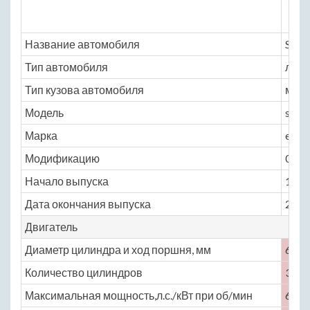
Название автомобиля
Suzu
Тип автомобиля
легк
Тип кузова автомобиля
мин
Модель
suzu
Марка
ever
Модификацию
0.7 M
Начало выпуска
1999
Дата окончания выпуска
2016
Двигатель
Диаметр цилиндра и ход поршня, мм
68 × 
Количество цилиндров
3
Максимальная мощность,л.с./кВт при об/мин
64 /