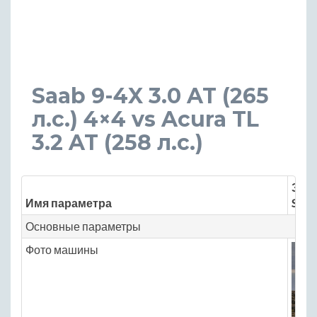
Saab 9-4X 3.0 AT (265
л.с.) 4×4 vs Acura TL
3.2 AT (258 л.с.)
Знач
Имя параметра
Saab
Основные параметры
Фото машины