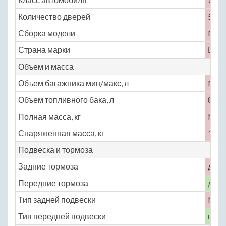
Количество дверей
5
Сборка модели
No
Страна марки
Шве
Объем и масса
Объем багажника мин/макс, л
No
Объем топливного бака, л
80
Полная масса, кг
No
Снаряженная масса, кг
1928
Подвеска и тормоза
Задние тормоза
диск
Передние тормоза
диск
Тип задней подвески
No
Тип передней подвески
неза