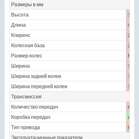
Размеры в мм
Высота
1679
Длина
4828
Клиренс
200
Колесная база
2807
Размер колес
No
Ширина
1905
Ширина задней колеи
1623
Ширина передней колеи
1622
Трансмиссия
Количество передач
6
Коробка передач
авто
Тип привода
пол
Эксплуатационные показатели