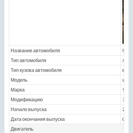
Название автомобиля
Saab
Тип автомобиля
легк
Тип кузова автомобиля
внед
Модель
saab
Марка
9_4x
Модификацию
3.0 A
Начало выпуска
2011
Дата окончания выпуска
0
Двигатель