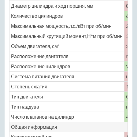
Диаметр цилиндра и ход поршня, мм
89 ×
Количество цилиндров
6
Максимальная мощность,л.с./кВт при об/мин
265 
Максимальный крутящий момент,Н*м при об/мин
302 
Объем двигателя, см³
2997
Расположение двигателя
No
Расположение цилиндров
V-об
Система питания двигателя
непо
Степень сжатия
11.7
Тип двигателя
бенз
Тип наддува
нет
Число клапанов на цилиндр
4
Общая информация
Класс автомобиля
J