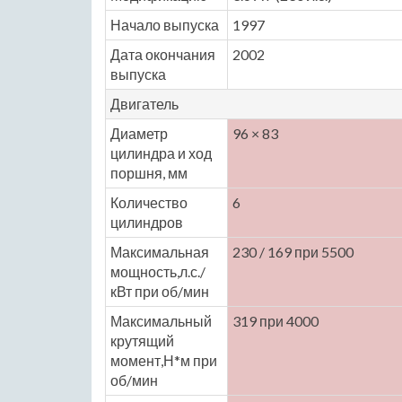
Начало выпуска
1997
Дата окончания
2002
выпуска
Двигатель
Диаметр
96 × 83
цилиндра и ход
поршня, мм
Количество
6
цилиндров
Максимальная
230 / 169 при 5500
мощность,л.с./
кВт при об/мин
Максимальный
319 при 4000
крутящий
момент,Н*м при
об/мин