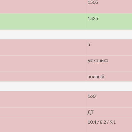
1505
1525
5
механика
полный
160
ДТ
10.4 / 8.2 / 9.1