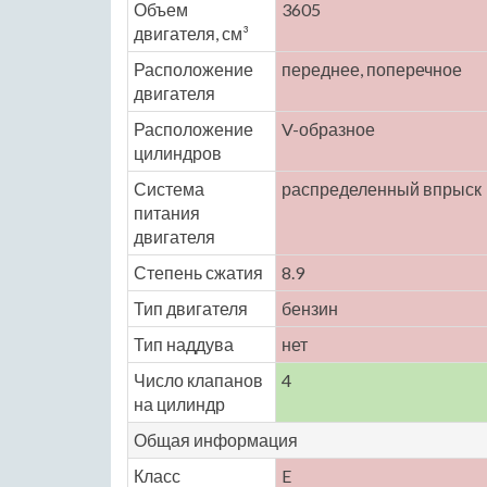
Объем
3605
двигателя, см³
Расположение
переднее, поперечное
двигателя
Расположение
V-образное
цилиндров
Система
распределенный впрыск
питания
двигателя
Степень сжатия
8.9
Тип двигателя
бензин
Тип наддува
нет
Число клапанов
4
на цилиндр
Общая информация
Класс
E