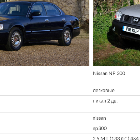
Nissan NP 300
легковые
пикап 2 дв.
nissan
np300
2.5 MT (133 л.с.) 4×4