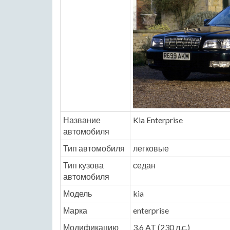
Название
Kia Enterprise
автомобиля
Тип автомобиля
легковые
Тип кузова
седан
автомобиля
Модель
kia
Марка
enterprise
Модификацию
3.6 AT (230 л.с.)