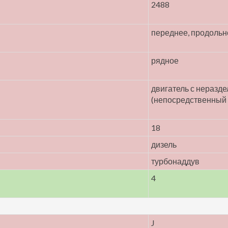
2488
переднее, продольн
рядное
двигатель с неразд
(непосредственный 
18
дизель
турбонаддув
4
J