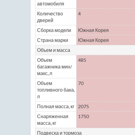
автомобиля
Количество
4
дверей
Сборка модели
Южная Корея
Страна марки
Южная Корея
Объем и масса
Объем
485
багажника мин/
макс, л
Объем
70
топливного бака,
л
Полная масса, кг
2075
Снаряженная
1750
масса, кг
Подвеска и тормоза