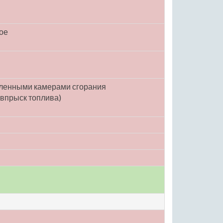
ое
еленными камерами сгорания
впрыск топлива)