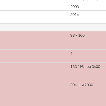
2008
2016
89 × 100
4
133 / 98 при 3600
304 при 2000