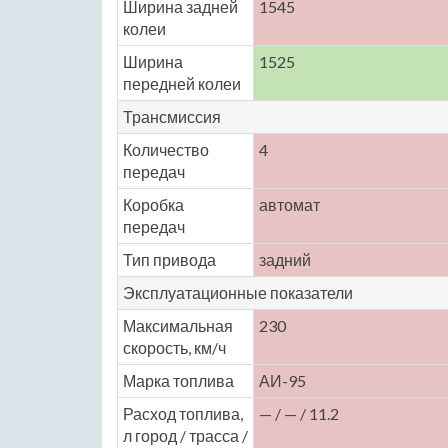
Ширина задней
1545
колеи
Ширина
1525
передней колеи
Трансмиссия
Количество
4
передач
Коробка
автомат
передач
Тип привода
задний
Эксплуатационные показатели
Максимальная
230
скорость, км/ч
Марка топлива
АИ-95
Расход топлива,
— / — / 11.2
л город / трасса /