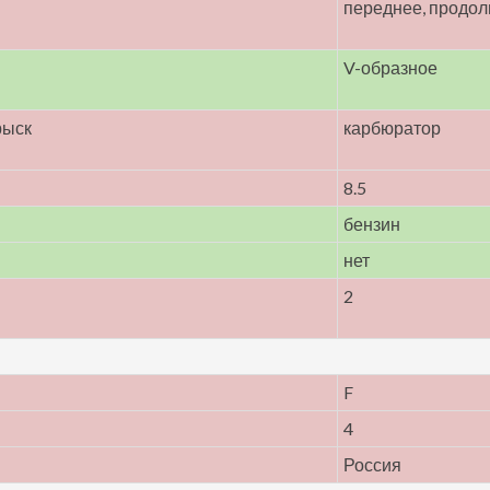
переднее, продол
V-образное
рыск
карбюратор
8.5
бензин
нет
2
F
4
Россия