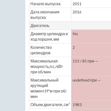
Начало выпуска
2011
Дата окончания
2016
выпуска
Двигатель
Диаметр цилиндра и
No
ход поршня, мм
Количество
2
цилиндров
Максимальная
115 / 85 при —
мощность,л.с./кВт
при об/мин
Максимальный
undefined при —
крутящий
момент,Н*м при об/
мин
Объем двигателя, см³
1983