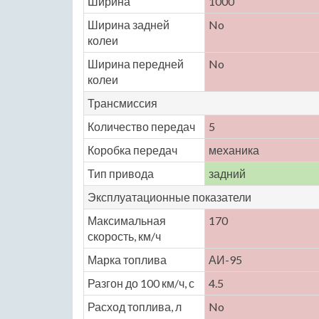
Ширина
1000
Ширина задней
No
колеи
Ширина передней
No
колеи
Трансмиссия
Количество передач
5
Коробка передач
механика
Тип привода
задний
Эксплуатационные показатели
Максимальная
170
скорость, км/ч
Марка топлива
АИ-95
Разгон до 100 км/ч, с
4.5
Расход топлива, л
No