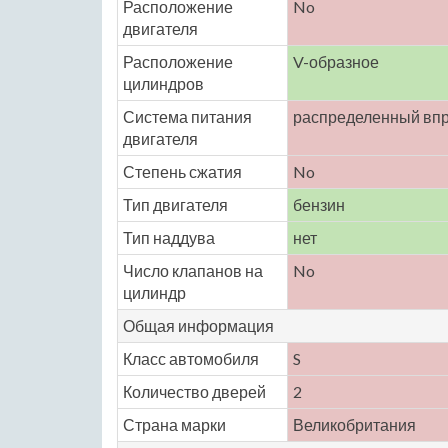
Расположение
No
двигателя
Расположение
V-образное
цилиндров
Система питания
распределенный вп
двигателя
Степень сжатия
No
Тип двигателя
бензин
Тип наддува
нет
Число клапанов на
No
цилиндр
Общая информация
Класс автомобиля
S
Количество дверей
2
Страна марки
Великобритания