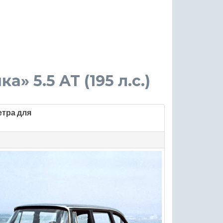
а» 5.5 AT (195 л.с.)
етра для