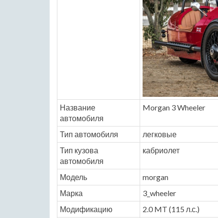
Название
Morgan 3 Wheeler
автомобиля
Тип автомобиля
легковые
Тип кузова
кабриолет
автомобиля
Модель
morgan
Марка
3_wheeler
Модификацию
2.0 MT (115 л.с.)