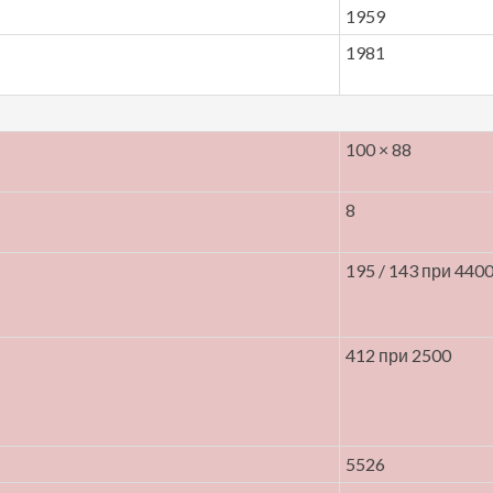
1959
1981
100 × 88
8
195 / 143 при 440
412 при 2500
5526