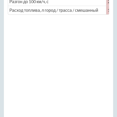
Разгон до 100 км/ч, с
25
Расход топлива, л город / трасса / смешанный
12.2 