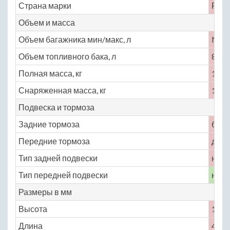
Страна марки
Росс
Объем и масса
Объем багажника мин/макс, л
No
Объем топливного бака, л
84
Полная масса, кг
1870
Снаряженная масса, кг
1370
Подвеска и тормоза
Задние тормоза
бар
Передние тормоза
диск
Тип задней подвески
неза
Тип передней подвески
неза
Размеры в мм
Высота
1640
Длина
4540