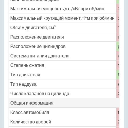
Максимальная мощность,л.с./кВт при об/мин
79 /
Максимальный крутящий момент,Н*м при об/мин
127 
Объем двигателя, см³
1690
Расположение двигателя
пере
Расположение цилиндров
рядн
Система питания двигателя
карб
Степень сжатия
9.3
Тип двигателя
бенз
Тип наддува
нет
Число клапанов на цилиндр
2
Общая информация
Класс автомобиля
No
Количество дверей
2