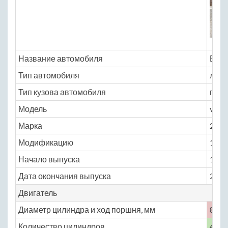
Название автомобиля
ВАЗ 
Тип автомобиля
легк
Тип кузова автомобиля
пика
Модель
vaz
Марка
2329
Модификацию
1.7 M
Начало выпуска
1995
Дата окончания выпуска
2016
Двигатель
Диаметр цилиндра и ход поршня, мм
82 ×
Количество цилиндров
4