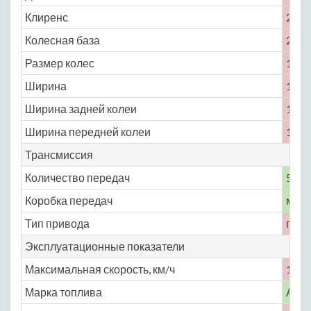
Клиренс
220
Колесная база
2700
Размер колес
175 /
Ширина
1640
Ширина задней колеи
1400
Ширина передней колеи
1430
Трансмиссия
Количество передач
5
Коробка передач
меха
Тип привода
пол
Эксплуатационные показатели
Максимальная скорость, км/ч
132
Марка топлива
АИ-