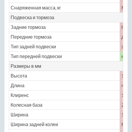
Снаряженная масса, кг
No
Подвеска и тормоза
Задние тормоза
бар
Передние тормоза
диск
Тип задней подвески
зави
Тип передней подвески
неза
Размеры в мм
Высота
1650
Длина
4500
Клиренс
160
Колесная база
2800
Ширина
1800
Ширина задней колеи
No