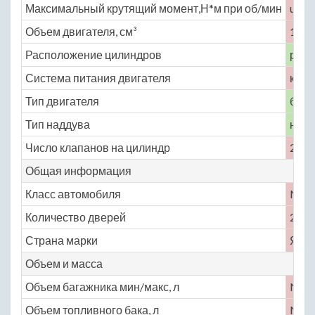
Максимальный крутящий момент,Н*м при об/мин
unde
Объем двигателя, см³
1770
Расположение цилиндров
рядн
Система питания двигателя
карб
Тип двигателя
бенз
Тип наддува
нет
Число клапанов на цилиндр
2
Общая информация
Класс автомобиля
No
Количество дверей
2
Страна марки
Япо
Объем и масса
Объем багажника мин/макс, л
No
Объем топливного бака, л
No