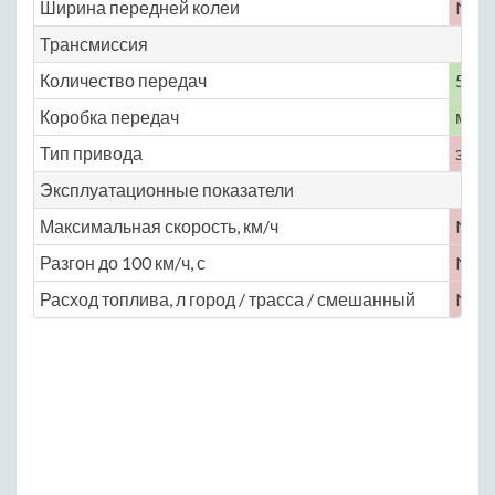
Ширина передней колеи
No
Трансмиссия
Количество передач
5
Коробка передач
меха
Тип привода
задн
Эксплуатационные показатели
Максимальная скорость, км/ч
No
Разгон до 100 км/ч, с
No
Расход топлива, л город / трасса / смешанный
No