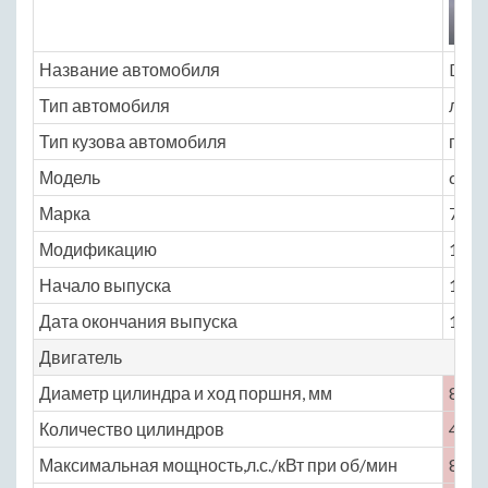
Название автомобиля
Dats
Тип автомобиля
легк
Тип кузова автомобиля
пика
Модель
dats
Марка
720
Модификацию
1.8 M
Начало выпуска
1980
Дата окончания выпуска
1986
Двигатель
Диаметр цилиндра и ход поршня, мм
85 ×
Количество цилиндров
4
Максимальная мощность,л.с./кВт при об/мин
88 /