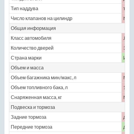
Тип наддува
турб
Число клапанов на цилиндр
No
Общая информация
Класс автомобиля
J
Количество дверей
3
Страна марки
Исп
Объем и масса
Объем багажника мин/макс, л
No
Объем топливного бака, л
100
Снаряженная масса, кг
No
Подвеска и тормоза
Задние тормоза
диск
Передние тормоза
диск