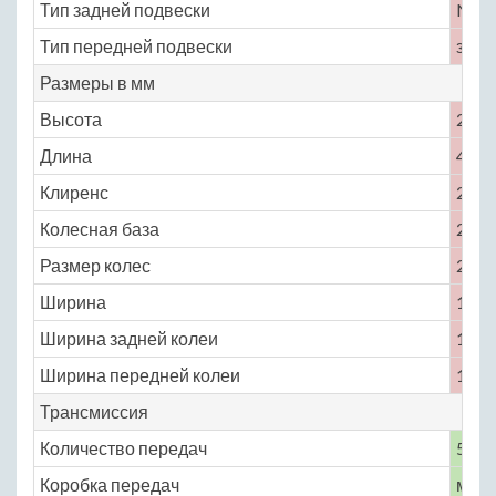
Тип задней подвески
No
Тип передней подвески
зави
Размеры в мм
Высота
2000
Длина
4228
Клиренс
200
Колесная база
2786
Размер колес
235 /
Ширина
1750
Ширина задней колеи
1486
Ширина передней колеи
1486
Трансмиссия
Количество передач
5
Коробка передач
меха