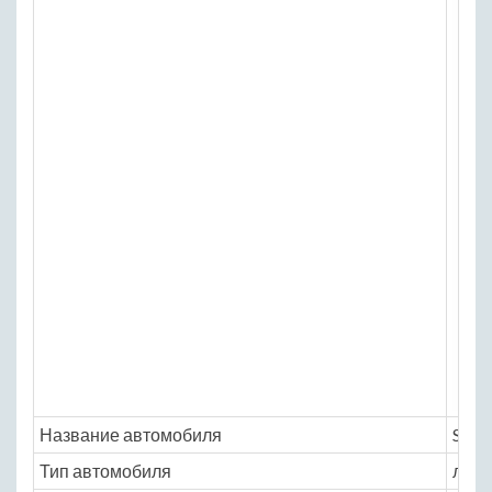
Название автомобиля
Sant
Тип автомобиля
легк