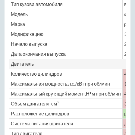
Тип кузова автомобиля
внед
Модель
sant
Марка
ps_1
Модификацию
3.0 M
Начало выпуска
2007
Дата окончания выпуска
2011
Двигатель
Количество цилиндров
4
Максимальная мощность,л.с./кВт при об/мин
176 
Максимальный крутящий момент,Н*м при об/мин
400 
Объем двигателя, см³
3000
Расположение цилиндров
рядн
Система питания двигателя
двиг
Тип двигателя
дизе