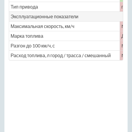
Тип привода
пол
Эксплуатационные показатели
Максимальная скорость, км/ч
No
Марка топлива
ДТ
Разгон до 100 км/ч, с
No
Расход топлива, л город / трасса / смешанный
No