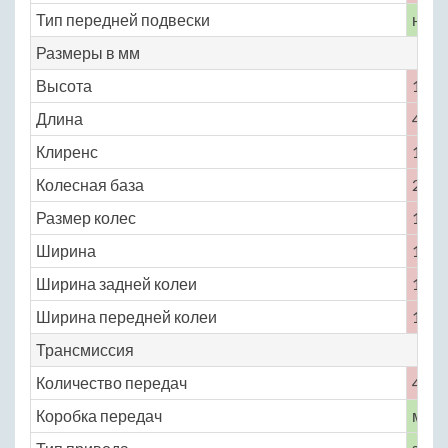
Тип передней подвески
неза
Размеры в мм
Высота
1480
Длина
4250
Клиренс
175
Колесная база
2400
Размер колес
165 /
Ширина
1550
Ширина задней колеи
1270
Ширина передней колеи
1270
Трансмиссия
Количество передач
4
Коробка передач
меха