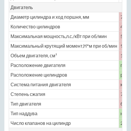
Двигатель
Диаметр цилиндра и ход поршня, мм
76 ×
Количество цилиндров
4
Максимальная мощность,л.с./кВт при об/мин
50 /
Максимальный крутящий момент,Н*м при об/мин
92 п
Объем двигателя, см³
1358
Расположение двигателя
пере
Расположение цилиндров
рядн
Система питания двигателя
карб
Степень сжатия
7
Тип двигателя
бенз
Тип наддува
нет
Число клапанов на цилиндр
2