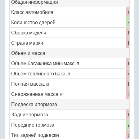
Общая информация
Класс автомобиля
C
Количество дверей
4
Сборка модели
No
Страна марки
Росс
Объем и масса
Объем багажника мин/макс, л
No
Объем топливного бака, л
46
Полная масса, кг
No
Снаряженная масса, кг
1080
Подвеска и тормоза
Задние тормоза
бар
Передние тормоза
диск
Тип задней подвески
зави