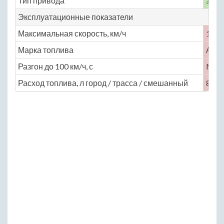
Тип привода
задн
Эксплуатационные показатели
Максимальная скорость, км/ч
120
Марка топлива
АИ-
Разгон до 100 км/ч, с
No
Расход топлива, л город / трасса / смешанный
8.8 /