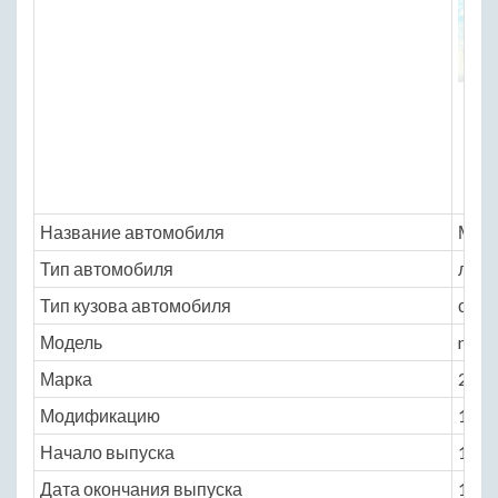
Название автомобиля
Моск
Тип автомобиля
легк
Тип кузова автомобиля
седа
Модель
mosc
Марка
2138
Модификацию
1.4 M
Начало выпуска
1976
Дата окончания выпуска
1981