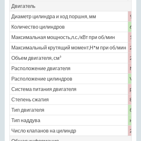
Двигатель
Диаметр цилиндра и ход поршня, мм
91.1 
Количество цилиндров
6
Максимальная мощность,л.с./кВт при об/мин
143 
Максимальный крутящий момент,Н*м при об/мин
232 
Объем двигателя, см³
2972
Расположение двигателя
No
Расположение цилиндров
V-об
Система питания двигателя
расп
Степень сжатия
8.9
Тип двигателя
бенз
Тип наддува
нет
Число клапанов на цилиндр
2
Общая информация