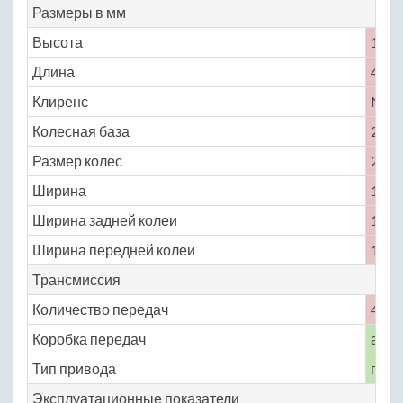
Размеры в мм
Высота
1320
Длина
4465
Клиренс
No
Колесная база
2360
Размер колес
205 /
Ширина
1740
Ширина задней колеи
1460
Ширина передней колеи
1460
Трансмиссия
Количество передач
4
Коробка передач
авто
Тип привода
пере
Эксплуатационные показатели