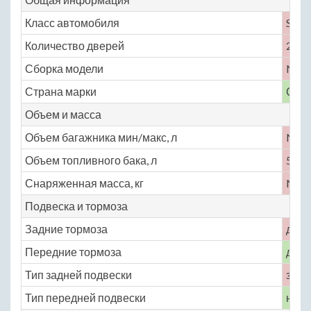
Класс автомобиля
S
Количество дверей
2
Сборка модели
No
Страна марки
СШ
Объем и масса
Объем багажника мин/макс, л
No
Объем топливного бака, л
53
Снаряженная масса, кг
No
Подвеска и тормоза
Задние тормоза
диск
Передние тормоза
диск
Тип задней подвески
зави
Тип передней подвески
неза