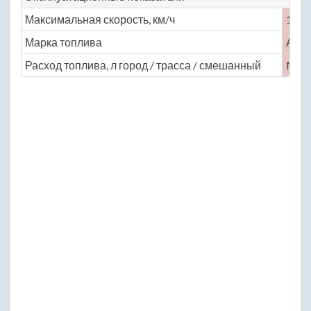
Максимальная скорость, км/ч
190
Марка топлива
АИ-
Расход топлива, л город / трасса / смешанный
No