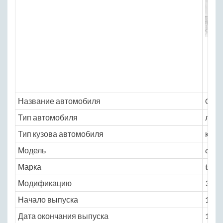
Название автомобиля
Chry
Тип автомобиля
легк
Тип кузова автомобиля
кабр
Модель
chrys
Марка
tc_b
Модификацию
3.0 A
Начало выпуска
1989
Дата окончания выпуска
1991