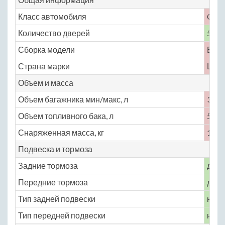
Класс автомобиля
C
Количество дверей
5
Сборка модели
Бель
Страна марки
Шве
Объем и масса
Объем багажника мин/макс, л
324
Объем топливного бака, л
57
Снаряженная масса, кг
1569
Подвеска и тормоза
Задние тормоза
диск
Передние тормоза
диск
Тип задней подвески
неза
Тип передней подвески
неза