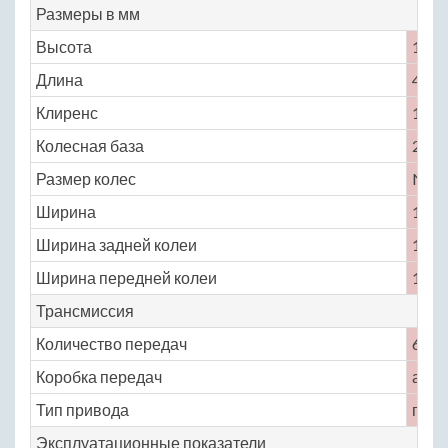
Размеры в мм
Высота
1458
Длина
4370
Клиренс
144
Колесная база
2646
Размер колес
No
Ширина
1783
Ширина задней колеи
1540
Ширина передней колеи
1552
Трансмиссия
Количество передач
6
Коробка передач
авто
Тип привода
пере
Эксплуатационные показатели