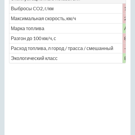
Выбросы CO2, г/км
131
Максимальная скорость, км/ч
210
Марка топлива
АИ-
Разгон до 100 км/ч, с
8.5
Расход топлива, л город / трасса / смешанный
— / —
Экологический класс
Euro