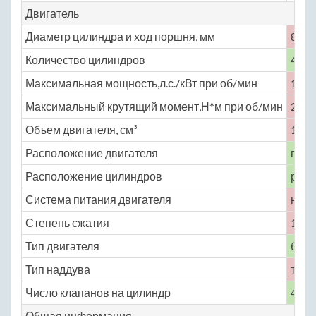
Двигатель
Диаметр цилиндра и ход поршня, мм
82 × 
Количество цилиндров
4
Максимальная мощность,л.с./кВт при об/мин
152 
Максимальный крутящий момент,Н*м при об/мин
250 
Объем двигателя, см³
1498
Расположение двигателя
пере
Расположение цилиндров
рядн
Система питания двигателя
непо
Степень сжатия
10.5
Тип двигателя
бенз
Тип наддува
турб
Число клапанов на цилиндр
4
Общая информация