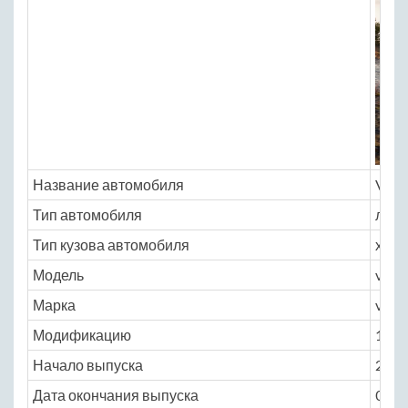
Название автомобиля
Volv
Тип автомобиля
легк
Тип кузова автомобиля
хэтчб
Модель
volv
Марка
v40_
Модификацию
1.5 A
Начало выпуска
2016
Дата окончания выпуска
0