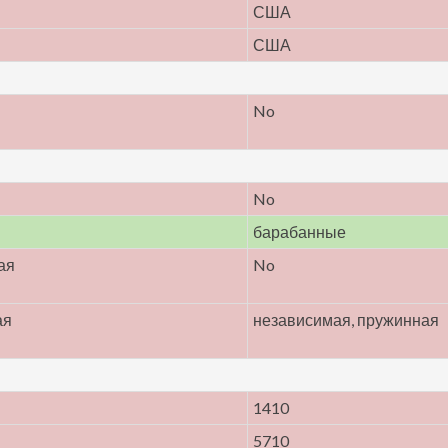
США
США
No
No
барабанные
ая
No
ая
независимая, пружинная
1410
5710