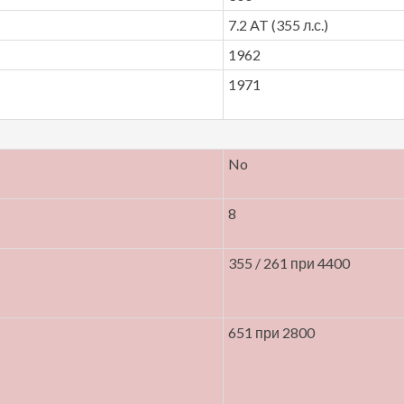
7.2 AT (355 л.с.)
1962
1971
No
8
355 / 261 при 4400
651 при 2800