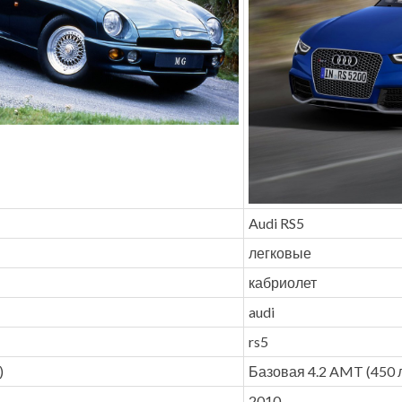
Audi RS5
легковые
кабриолет
audi
rs5
)
Базовая 4.2 AMT (450 л
2010