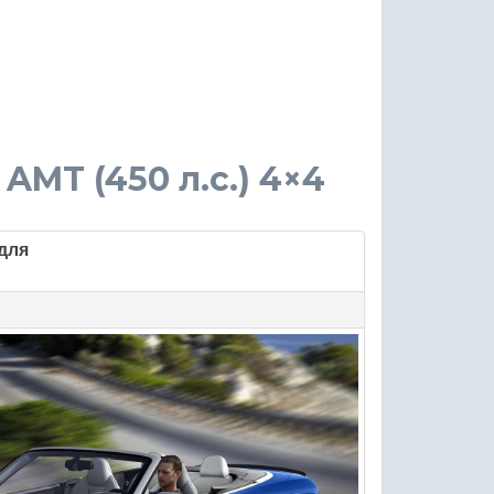
 AMT (450 л.с.) 4×4
для