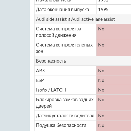
Дата окончания выпуска
1995
Audi side assist и Audi active lane assist
Система контроля за
No
полосой движения
Система контроля слепых
No
зон
Безопасность
ABS
No
ESP
No
Isofix / LATCH
No
Блокировка замков задних
No
дверей
Датчик усталости водителя
No
Подушка безопасности
No