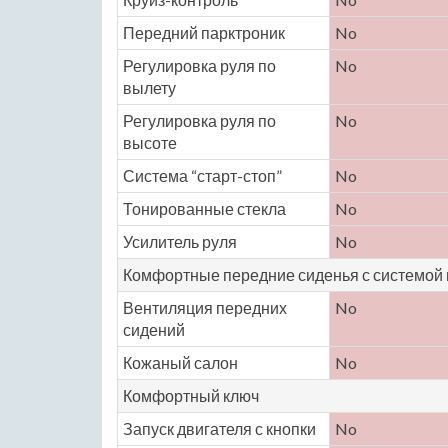
Передний парктроник
No
Регулировка руля по
No
вылету
Регулировка руля по
No
высоте
Система “старт-стоп”
No
Тонированные стекла
No
Усилитель руля
No
Комфортные передние сиденья с системой
Вентиляция передних
No
сидений
Кожаный салон
No
Комфортный ключ
Запуск двигателя с кнопки
No