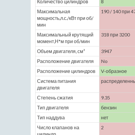
Количество цилиндров
8
Максимальная
190 / 140 при 4
мощность,л.с./кВт при об/
мин
Максимальный крутящий
318 при 3200
момент,Н*м при об/мин
Объем двигателя, см³
3947
Расположение двигателя
No
Расположение цилиндров
V-образное
Система питания
распределенн
двигателя
Степень сжатия
9.35
Тип двигателя
бензин
Тип наддува
нет
Число клапанов на
2
цилиндр