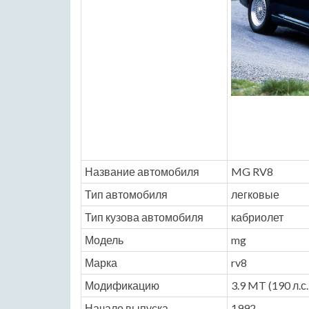
Название автомобиля
MG RV8
Тип автомобиля
легковые
Тип кузова автомобиля
кабриолет
Модель
mg
Марка
rv8
Модификацию
3.9 MT (190 л.с.
Начало выпуска
1992