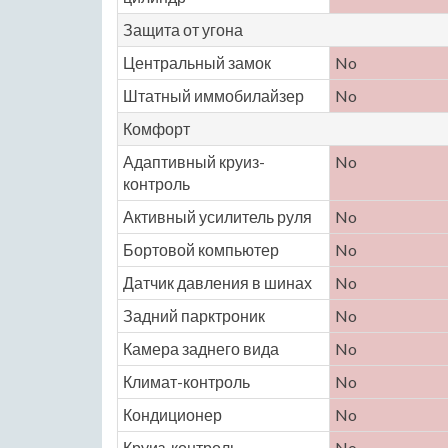
Защита от угона
Центральный замок
No
Штатный иммобилайзер
No
Комфорт
Адаптивный круиз-
No
контроль
Активный усилитель руля
No
Бортовой компьютер
No
Датчик давления в шинах
No
Задний парктроник
No
Камера заднего вида
No
Климат-контроль
No
Кондиционер
No
Круиз-контроль
No