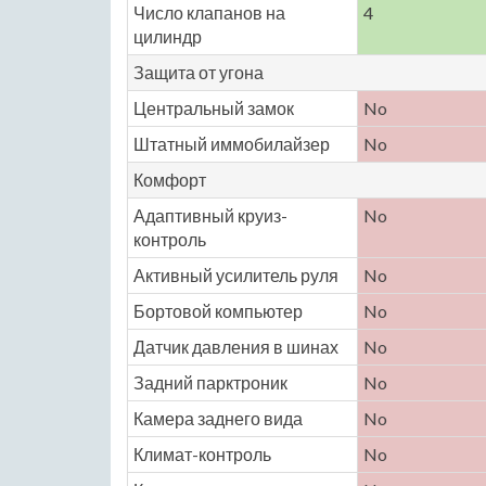
Число клапанов на
4
цилиндр
Защита от угона
Центральный замок
No
Штатный иммобилайзер
No
Комфорт
Адаптивный круиз-
No
контроль
Активный усилитель руля
No
Бортовой компьютер
No
Датчик давления в шинах
No
Задний парктроник
No
Камера заднего вида
No
Климат-контроль
No