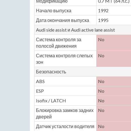
Модификацию
0.7 MT (64 л.с.)
Начало выпуска
1992
Дата окончания выпуска
1995
Audi side assist и Audi active lane assist
Система контроля за
No
полосой движения
Система контроля слепых
No
зон
Безопасность
ABS
No
ESP
No
Isofix / LATCH
No
Блокировка замков задних
No
дверей
Датчик усталости водителя
No