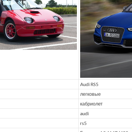
Audi RS5
легковые
кабриолет
audi
rs5