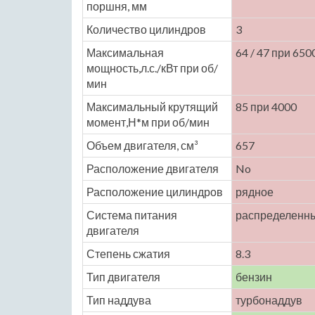
поршня, мм
Количество цилиндров
3
Максимальная
64 / 47 при 650
мощность,л.с./кВт при об/
мин
Максимальный крутящий
85 при 4000
момент,Н*м при об/мин
Объем двигателя, см³
657
Расположение двигателя
No
Расположение цилиндров
рядное
Система питания
распределенн
двигателя
Степень сжатия
8.3
Тип двигателя
бензин
Тип наддува
турбонаддув