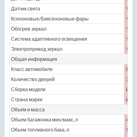
Датчик света
Yes
Ксеноновые/Биксеноновые фары
Yes
Обогрев зеркал
Yes
Система адаптивного освещения
Yes
Электропривод зеркал
Yes
Общая информация
Класс автомобиля
S
Количество дверей
3
Сборка модели
Ита
Страна марки
Ита
Объем и масса
Объем багажника мин/макс, л
450
Объем топливного бака, л
91