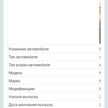
Название автомобиля
Ferra
Тип автомобиля
легк
Тип кузова автомобиля
хэтчб
Модель
ferra
Марка
ff
Модификацию
FF 6.
Начало выпуска
2011
Дата окончания выпуска
2016