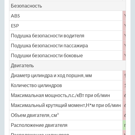
Безопасность
ABS
Yes
ESP
Yes
Подушка безопасности водителя
Yes
Подушка безопасности пассажира
Yes
Подушки безопасности боковые
Yes
Двигатель
Диаметр цилиндра и ход поршня, мм
94 × 
Количество цилиндров
12
Максимальная мощность,л.с./кВт при об/мин
660 
Максимальный крутящий момент,Н*м при об/мин
683 
Объем двигателя, см³
6262
Расположение двигателя
пере
Расположение цилиндров
V-об