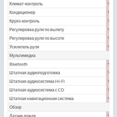
Климат-контроль
Yes
Кондиционер
Yes
Круиз-контроль
Yes
Регулировка руля по вылету
Yes
Регулировка руля по высоте
Yes
Усилитель руля
Yes
Мультимедиа
Bluetooth
Yes
Штатная аудиоподготовка
Yes
Штатная аудиосистема Hi-Fi
Yes
Штатная аудиосистема с CD
Yes
Штатная навигационная система
Yes
Обзор
Датчик дождя
Yes