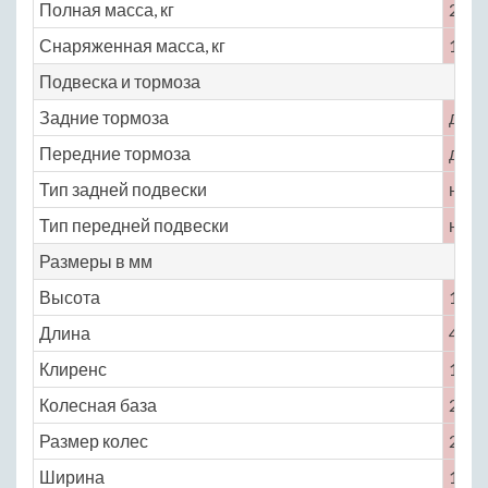
Полная масса, кг
2200
Снаряженная масса, кг
1880
Подвеска и тормоза
Задние тормоза
диск
Передние тормоза
диск
Тип задней подвески
неза
Тип передней подвески
неза
Размеры в мм
Высота
1379
Длина
4907
Клиренс
120
Колесная база
2990
Размер колес
245 /
Ширина
1953