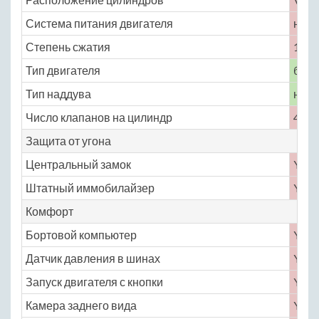
Система питания двигателя
непо
Степень сжатия
12.3
Тип двигателя
бенз
Тип наддува
нет
Число клапанов на цилиндр
4
Защита от угона
Центральный замок
Yes
Штатный иммобилайзер
Yes
Комфорт
Бортовой компьютер
Yes
Датчик давления в шинах
Yes
Запуск двигателя с кнопки
Yes
Камера заднего вида
Yes