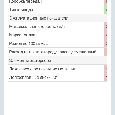
Коробка передач
робо
Тип привода
пол
Эксплуатационные показатели
Максимальная скорость, км/ч
335
Марка топлива
АИ-
Разгон до 100 км/ч, с
3.7
Расход топлива, л город / трасса / смешанный
— / —
Элементы экстерьера
Лакокрасочное покрытие металлик
Yes
Легкосплавные диски 20"
Yes