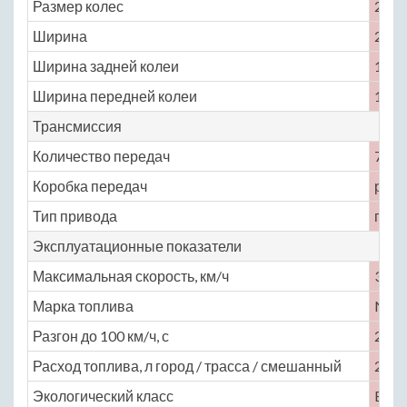
Размер колес
255 /
Ширина
2075
Ширина задней колеи
1700
Ширина передней колеи
1720
Трансмиссия
Количество передач
7
Коробка передач
робо
Тип привода
пол
Эксплуатационные показатели
Максимальная скорость, км/ч
355
Марка топлива
No
Разгон до 100 км/ч, с
2.8
Расход топлива, л город / трасса / смешанный
24.7 
Экологический класс
Euro