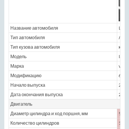
Название автомобиля
Lamb
Тип автомобиля
легк
Тип кузова автомобиля
купе
Модель
lamb
Марка
vene
Модификацию
6.5 A
Начало выпуска
2013
Дата окончания выпуска
2014
Двигатель
Диаметр цилиндра и ход поршня, мм
95 × 
Количество цилиндров
12