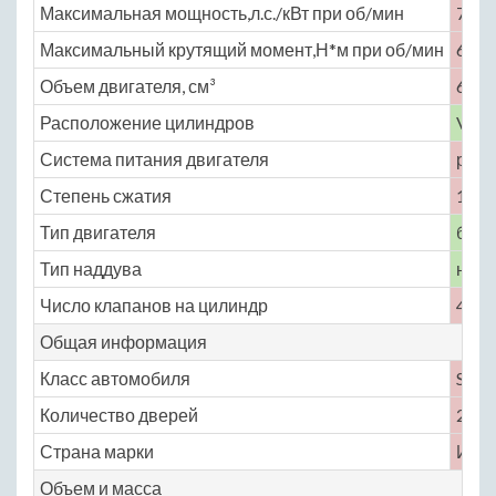
Максимальная мощность,л.с./кВт при об/мин
750 
Максимальный крутящий момент,Н*м при об/мин
689 
Объем двигателя, см³
6498
Расположение цилиндров
V-об
Система питания двигателя
расп
Степень сжатия
11.8
Тип двигателя
бенз
Тип наддува
нет
Число клапанов на цилиндр
4
Общая информация
Класс автомобиля
S
Количество дверей
2
Страна марки
Ита
Объем и масса