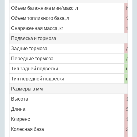
Объем багажника мин/макс, л
No
Объем топливного бака, л
90
Снаряженная масса, кг
1490
Подвеска и тормоза
Задние тормоза
диск
Передние тормоза
диск
Тип задней подвески
неза
Тип передней подвески
неза
Размеры в мм
Высота
1165
Длина
5020
Клиренс
104
Колесная база
2700