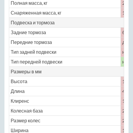
Полная масса, кг
2280
Снаряженная масса, кг
1695
Подвеска и тормоза
Задние тормоза
бар
Передние тормоза
диск
Тип задней подвески
неза
Тип передней подвески
неза
Размеры в мм
Высота
1810
Длина
4285
Клиренс
180
Колесная база
2680
Размер колес
215 /
Ширина
1815