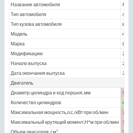
Название автомобиля
Mahi
Тип автомобиля
легк
Тип кузова автомобиля
внед
Модель
mahi
Марка
bole
Модификацию
2.5 M
Начало выпуска
2001
Дата окончания выпуска
2016
Двигатель
Диаметр цилиндра и ход поршня, мм
94 ×
Количество цилиндров
4
Максимальная мощность,л.с./кВт при об/мин
72 /
Максимальный крутящий момент,Н*м при об/мин
152 
Объем двигателя, см³
2498