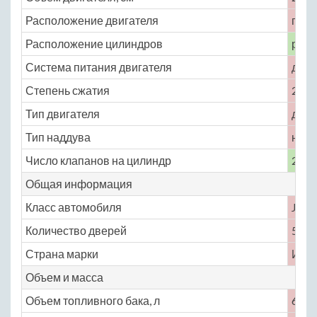
Расположение двигателя
пере
Расположение цилиндров
рядн
Система питания двигателя
двиг
Степень сжатия
23
Тип двигателя
дизе
Тип наддува
нет
Число клапанов на цилиндр
2
Общая информация
Класс автомобиля
J
Количество дверей
5
Страна марки
Инд
Объем и масса
Объем топливного бака, л
60