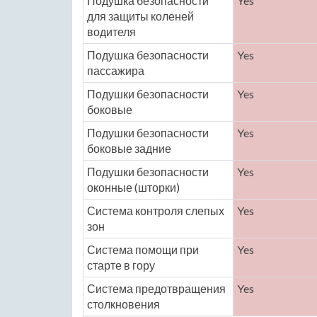
Подушка безопасности
Yes
для защиты коленей
водителя
Подушка безопасности
Yes
пассажира
Подушки безопасности
Yes
боковые
Подушки безопасности
Yes
боковые задние
Подушки безопасности
Yes
оконные (шторки)
Система контроля слепых
Yes
зон
Система помощи при
Yes
старте в гору
Система предотвращения
Yes
столкновения