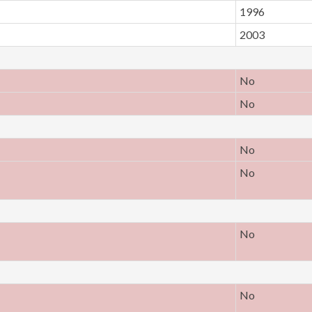
1996
2003
No
No
No
No
No
No