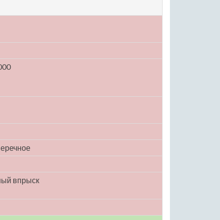
000
перечное
ный впрыск