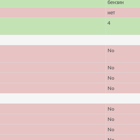
бензин
нет
4
No
No
No
No
No
No
No
No