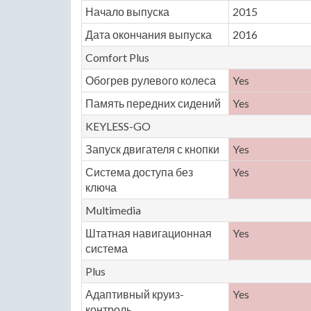
Начало выпуска
2015
Дата окончания выпуска
2016
Comfort Plus
Обогрев рулевого колеса
Yes
Память передних сидений
Yes
KEYLESS-GO
Запуск двигателя с кнопки
Yes
Система доступа без
Yes
ключа
Multimedia
Штатная навигационная
Yes
система
Plus
Адаптивный круиз-
Yes
контроль