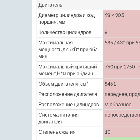
Двигатель
Диаметр цилиндра и ход
98 × 90.5
поршня, мм
Количество цилиндров
8
Максимальная
585 / 430 при 5
мощность,л.с./кВт при об/
мин
Максимальный крутящий
760 при 1750 –
момент,Н*м при об/мин
Объем двигателя, см³
5461
Расположение двигателя
переднее, про
Расположение цилиндров
V-образное
Система питания
непосредствен
двигателя
Степень сжатия
10