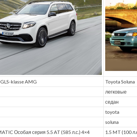
 GLS-klasse AMG
Toyota Soluna
легковые
седан
toyota
soluna
TIC Особая серия 5.5 AT (585 л.с.) 4×4
1.5 MT (100 л.с