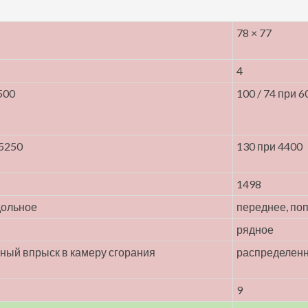
78 × 77
4
500
100 / 74 при 6
 5250
130 при 4400
1498
дольное
переднее, по
рядное
ный впрыск в камеру сгорания
распределен
9