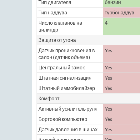
Тип двигателя
бензин
Тип наддува
турбонаддув
Число клапанов на
4
цилиндр
Защита от угона
Датчик проникновения в
Yes
салон (датчик объема)
Центральный замок
Yes
Штатная сигнализация
Yes
Штатный иммобилайзер
Yes
Комфорт
Активный усилитель руля
Yes
Бортовой компьютер
Yes
Датчик давления в шинах
Yes
Задний парктроник
Yes