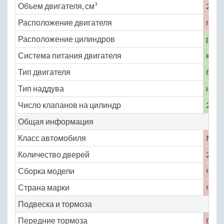
Объем двигателя, см³
2141
Расположение двигателя
пере
Расположение цилиндров
рядн
Система питания двигателя
карб
Тип двигателя
бенз
Тип наддува
нет
Число клапанов на цилиндр
2
Общая информация
Класс автомобиля
No
Количество дверей
2
Сборка модели
Фра
Страна марки
Фра
Подвеска и тормоза
Передние тормоза
бар