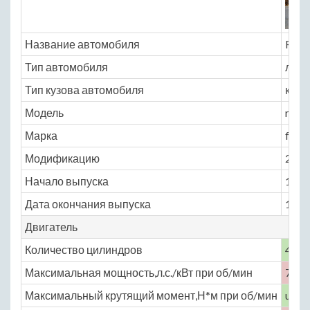
Название автомобиля
Rena
Тип автомобиля
легк
Тип кузова автомобиля
кабр
Модель
renau
Марка
freg
Модификацию
2.1 M
Начало выпуска
1951
Дата окончания выпуска
1960
Двигатель
Количество цилиндров
4
Максимальная мощность,л.с./кВт при об/мин
77 /
Максимальный крутящий момент,Н*м при об/мин
unde