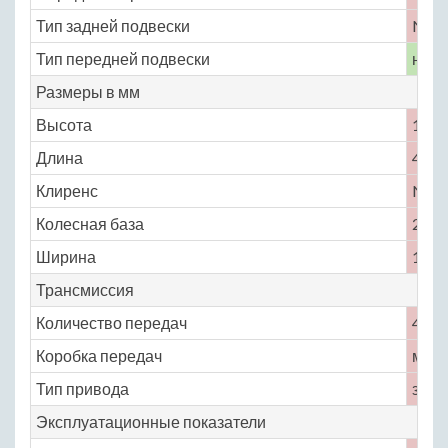
Тип задней подвески
No
Тип передней подвески
неза
Размеры в мм
Высота
1540
Длина
4700
Клиренс
No
Колесная база
2800
Ширина
1720
Трансмиссия
Количество передач
4
Коробка передач
меха
Тип привода
задн
Эксплуатационные показатели