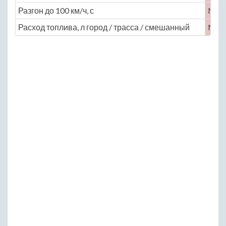
Разгон до 100 км/ч, с
No
Расход топлива, л город / трасса / смешанный
No