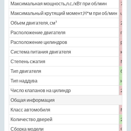
Максимальная мощность,л.с./кВт при об/мин
77 /
Максимальный крутящий момент,Н*м при об/мин
unde
Объем двигателя, см³
2141
Расположение двигателя
пере
Расположение цилиндров
рядн
Система питания двигателя
карб
Степень сжатия
No
Тип двигателя
бенз
Тип наддува
нет
Число клапанов на цилиндр
2
Общая информация
Класс автомобиля
No
Количество дверей
2
Сборка модели
Фра