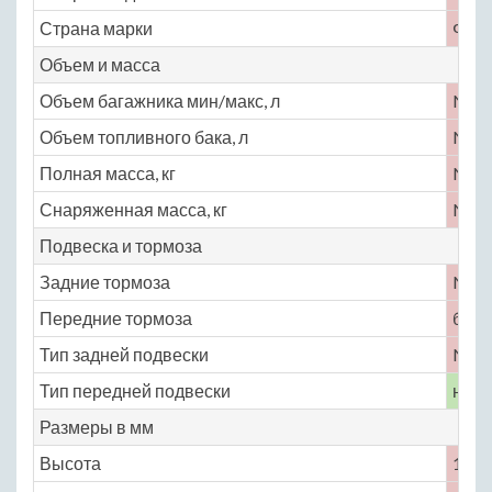
Страна марки
Фра
Объем и масса
Объем багажника мин/макс, л
No
Объем топливного бака, л
No
Полная масса, кг
No
Снаряженная масса, кг
No
Подвеска и тормоза
Задние тормоза
No
Передние тормоза
бар
Тип задней подвески
No
Тип передней подвески
неза
Размеры в мм
Высота
1540