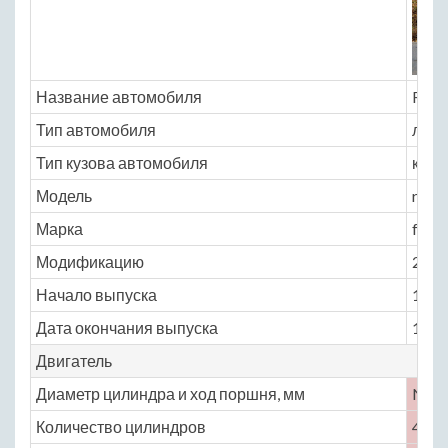
Название автомобиля
Rena
Тип автомобиля
легк
Тип кузова автомобиля
кабр
Модель
renau
Марка
freg
Модификацию
2.1 M
Начало выпуска
1951
Дата окончания выпуска
1960
Двигатель
Диаметр цилиндра и ход поршня, мм
No
Количество цилиндров
4