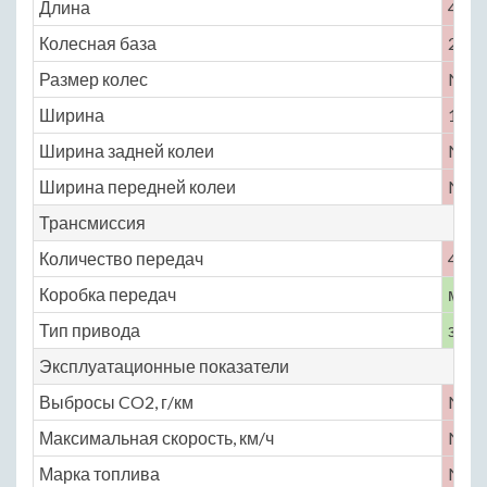
Длина
4700
Колесная база
2800
Размер колес
No
Ширина
1720
Ширина задней колеи
No
Ширина передней колеи
No
Трансмиссия
Количество передач
4
Коробка передач
меха
Тип привода
задн
Эксплуатационные показатели
Выбросы CO2, г/км
No
Максимальная скорость, км/ч
No
Марка топлива
No