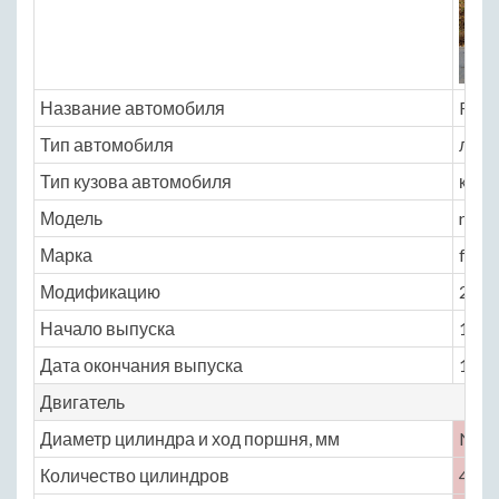
Название автомобиля
Rena
Тип автомобиля
легк
Тип кузова автомобиля
кабр
Модель
renau
Марка
freg
Модификацию
2.1 M
Начало выпуска
1951
Дата окончания выпуска
1960
Двигатель
Диаметр цилиндра и ход поршня, мм
No
Количество цилиндров
4