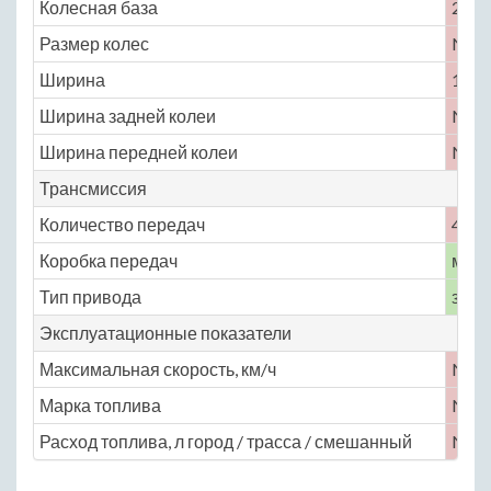
Колесная база
2800
Размер колес
No
Ширина
1720
Ширина задней колеи
No
Ширина передней колеи
No
Трансмиссия
Количество передач
4
Коробка передач
меха
Тип привода
задн
Эксплуатационные показатели
Максимальная скорость, км/ч
No
Марка топлива
No
Расход топлива, л город / трасса / смешанный
No