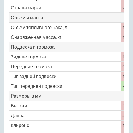
Страна марки
Фра
Объем и масса
Объем топливного бака, л
No
Снаряженная масса, кг
No
Подвеска и тормоза
Задние тормоза
No
Передние тормоза
бар
Тип задней подвески
No
Тип передней подвески
неза
Размеры в мм
Высота
1540
Длина
4700
Клиренс
No