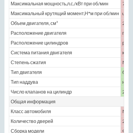
Максимальная мощность,л.с./кВт при об/мин
77 /
Максимальный крутящий момент,Н*м при об/мин
unde
Объем двигателя, см³
2141
Расположение двигателя
пере
Расположение цилиндров
рядн
Система питания двигателя
карб
Степень сжатия
No
Тип двигателя
бенз
Тип наддува
нет
Число клапанов на цилиндр
2
Общая информация
Класс автомобиля
No
Количество дверей
2
Сборка модели
Фра