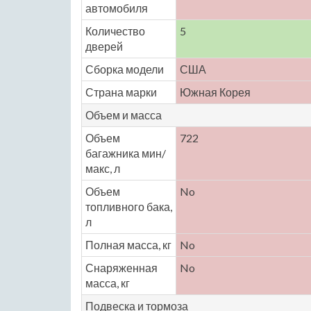
автомобиля
Количество
5
дверей
Сборка модели
США
Страна марки
Южная Корея
Объем и масса
Объем
722
багажника мин/
макс, л
Объем
No
топливного бака,
л
Полная масса, кг
No
Снаряженная
No
масса, кг
Подвеска и тормоза