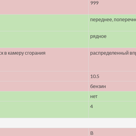
999
переднее, поперечн
рядное
к в камеру сгорания
распределенный вп
10.5
бензин
нет
4
B