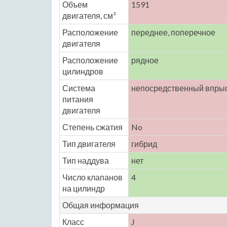
Объем
1591
двигателя, см³
Расположение
переднее, поперечное
двигателя
Расположение
рядное
цилиндров
Система
непосредственный впрыс
питания
двигателя
Степень сжатия
No
Тип двигателя
гибрид
Тип наддува
нет
Число клапанов
4
на цилиндр
Общая информация
Класс
J