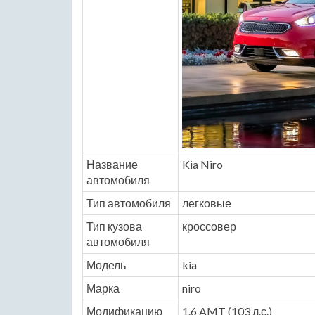
Название
Kia Niro
автомобиля
Тип автомобиля
легковые
Тип кузова
кроссовер
автомобиля
Модель
kia
Марка
niro
Модификацию
1.6 AMT (103 л.с.)