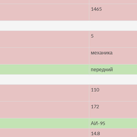
1465
5
механика
передний
110
172
АИ-95
14.8