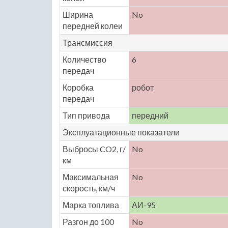
Ширина
No
передней колеи
Трансмиссия
Количество
6
передач
Коробка
робот
передач
Тип привода
передний
Эксплуатационные показатели
Выбросы CO2, г/
No
км
Максимальная
No
скорость, км/ч
Марка топлива
АИ-95
Разгон до 100
No