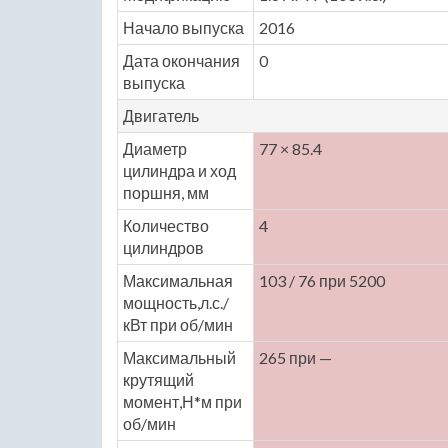
Начало выпуска
2016
Дата окончания
0
выпуска
Двигатель
Диаметр
77 × 85.4
цилиндра и ход
поршня, мм
Количество
4
цилиндров
Максимальная
103 / 76 при 5200
мощность,л.с./
кВт при об/мин
Максимальный
265 при —
крутящий
момент,Н*м при
об/мин