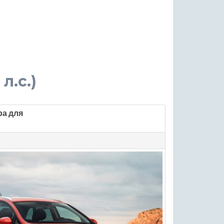
 л.с.)
ра для