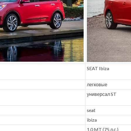
SEAT Ibiza
легковые
универсал ST
seat
ibiza
1.0 MT (75 л.с.)