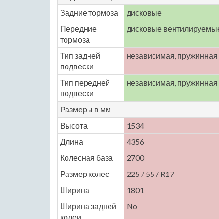
Задние тормоза
дисковые
Передние
дисковые вентилируемы
тормоза
Тип задней
независимая, пружинная
подвески
Тип передней
независимая, пружинная
подвески
Размеры в мм
Высота
1534
Длина
4356
Колесная база
2700
Размер колес
225 / 55 / R17
Ширина
1801
Ширина задней
No
колеи