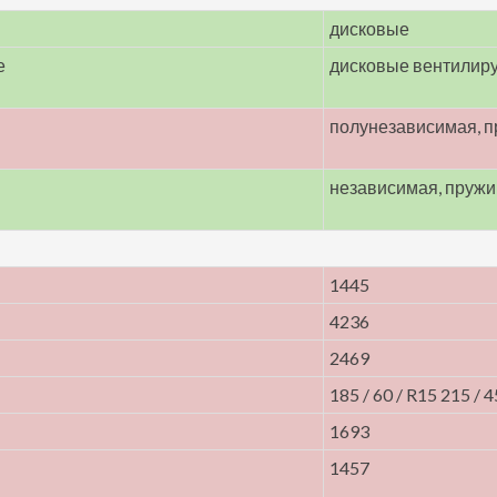
дисковые
е
дисковые вентилир
полунезависимая, 
независимая, пруж
1445
4236
2469
185 / 60 / R15 215 / 4
1693
1457