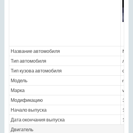
Название автомобиля
Merc
Тип автомобиля
легк
Тип кузова автомобиля
седа
Модель
merc
Марка
w18
Модификацию
3.0 M
Начало выпуска
1951
Дата окончания выпуска
1957
Двигатель