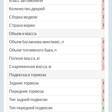
Класс автомобиля
No
Количество дверей
4
Сборка модели
Гер
Страна марки
Гер
Объем и масса
Объем багажника мин/макс, л
No
Объем топливного бака, л
No
Полная масса, кг
No
Снаряженная масса, кг
1780
Подвеска и тормоза
Задние тормоза
бар
Передние тормоза
бар
Тип задней подвески
неза
Тип передней подвески
неза