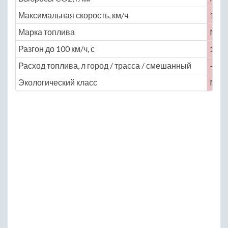
Максимальная скорость, км/ч
160
Марка топлива
No
Разгон до 100 км/ч, с
18
Расход топлива, л город / трасса / смешанный
— / —
Экологический класс
No