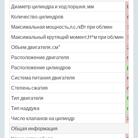
Диаметр цилиндра и ход поршня, мм
85 ×
Количество цилиндров
6
Максимальная мощность,л.с./кВт при об/мин
115 
Максимальный крутящий момент,Н*м при об/мин
195 
Объем двигателя, см³
2996
Расположение двигателя
пере
Расположение цилиндров
рядн
Система питания двигателя
карб
Степень сжатия
6.4
Тип двигателя
бенз
Тип наддува
нет
Число клапанов на цилиндр
2
Общая информация