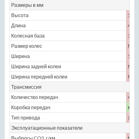
Размеры в мм
Высота
1640
Длина
4950
Колесная база
3050
Размер колес
No
Ширина
1840
Ширина задней колеи
No
Ширина передней колеи
No
Трансмиссия
Количество передач
4
Коробка передач
меха
Тип привода
задн
Эксплуатационные показатели
Выбросы CO2, г/км
No